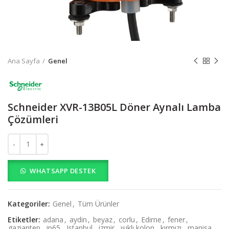
Ana Sayfa
Genel
Schneider XVR-13B05L Döner Aynalı Lamba
Çözümleri
Schneider XVR-13B05L Döner Aynalı Lamba Çözümleri adet
WHATSAPP DESTEK
Kategoriler:
Genel
,
Tüm Ürünler
Etiketler:
adana
,
aydin
,
beyaz
,
corlu
,
Edirne
,
fener
,
gaziantep
,
ip65
,
Istanbul
,
izmir
,
ışıklı kolon
,
kırmızı
,
manisa
,