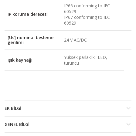
IP66 conforming to IEC
60529
IP koruma derecesi
IP67 conforming to IEC
60529
[Us] nominal besleme
24 V AC/DC
gerilimi
Yüksek parlaklıklı LED,
ışık kaynağı
turuncu
EK BILGI
GENEL BILGI