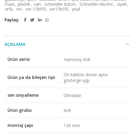
mavi
,
plastik
,
sari
,
schneider buton
,
Schneider electric
,
siyah
,
urfa
,
xvr
,
xvr-13b05l
,
xvr13b05l
,
yeşil
Paylaş
AÇIKLAMA
Ürün serisi
Harmony XVR
Ön kablolu döner ayna
Ürün ya da bileşen tipi
gösterge ışığı
sen sinyalleme
Olmadan
Ürün grubu
XVR
montaj çapı
130 mm