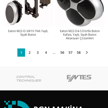
Eaton M22-D-S/K10 1NA Yaylı,
Eaton M22-D4-S Dörtlü Buton
Siyah Buton
Kafası, Yaylı, Siyah Buton
Aksesuarı Çözümleri
1
2
3
4
…
56
57
58