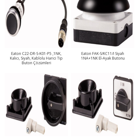
Eaton C22-DR-S-K01-P5 ,1NK,
Eaton FAK-S/KC11/I Siyah
Kalıcı, Siyah, Kablolu Harici Tip
1NA+1NK El-Ayak Butonu
Buton Çözümleri