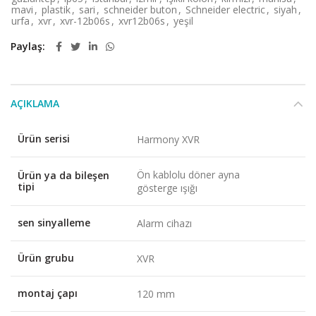
mavi
,
plastik
,
sari
,
schneider buton
,
Schneider electric
,
siyah
,
urfa
,
xvr
,
xvr-12b06s
,
xvr12b06s
,
yeşil
Paylaş
AÇIKLAMA
Ürün serisi
Harmony XVR
Ön kablolu döner ayna
Ürün ya da bileşen
tipi
gösterge ışığı
sen sinyalleme
Alarm cihazı
Ürün grubu
XVR
montaj çapı
120 mm