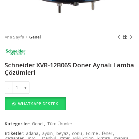
Ana Sayfa
Genel
Schneider XVR-12B06S Döner Aynalı Lamba
Çözümleri
Schneider XVR-12B06S Döner Aynalı Lamba Çözümleri adet
WHATSAPP DESTEK
Kategoriler:
Genel
,
Tüm Ürünler
Etiketler:
adana
,
aydin
,
beyaz
,
corlu
,
Edirne
,
fener
,
gaziantep
,
ip65
,
Istanbul
,
izmir
,
ışıklı kolon
,
kırmızı
,
manisa
,