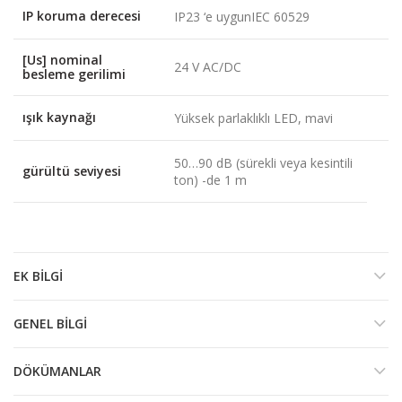
IP koruma derecesi
IP23 ‘e uygunIEC 60529
[Us] nominal
24 V AC/DC
besleme gerilimi
ışık kaynağı
Yüksek parlaklıklı LED, mavi
50…90 dB (sürekli veya kesintili
gürültü seviyesi
ton) -de 1 m
EK BILGI
GENEL BILGI
DÖKÜMANLAR