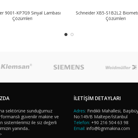
er 9001-KP7G9 Sinyal Lambası
Schneider XB5-S1B2L2 Biometr
Çözümleri
Çözümleri
IZDA
İLETİŞİM DETAYLARI
na sektörüne sunduğumuz
Adres:
Fındıklı Mahallesi, Başıbü
formanslı güvenilir makine ve
No:149/B Maltepe/İstanbul
sistemlerimiz ile siz değerli
Telefon:
+90 216 504 63 98
imizin yanında..
Email:
info@bgnmakina.com
>