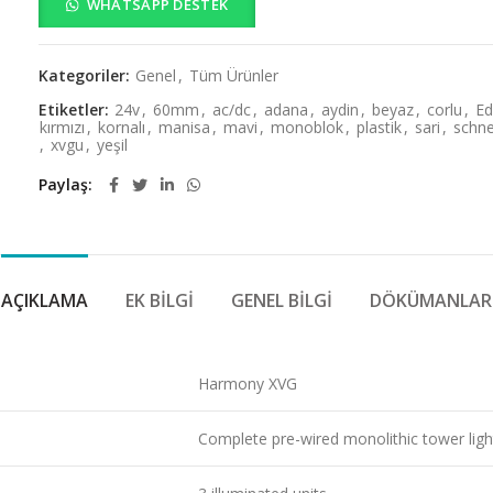
WHATSAPP DESTEK
Kategoriler:
Genel
,
Tüm Ürünler
Etiketler:
24v
,
60mm
,
ac/dc
,
adana
,
aydin
,
beyaz
,
corlu
,
Ed
kırmızı
,
kornalı
,
manisa
,
mavi
,
monoblok
,
plastik
,
sari
,
schne
,
xvgu
,
yeşil
Paylaş
AÇIKLAMA
EK BILGI
GENEL BILGI
DÖKÜMANLAR
Harmony XVG
Complete pre-wired monolithic tower ligh