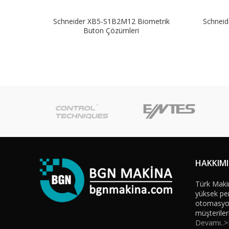
Schneider XB5-S1B2M12 Biometrik
Schneid
Buton Çözümleri
HAKKIM
Türk Maki
yüksek per
otomasyon 
müşteriler
Devamı..>