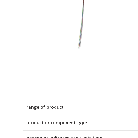
range of product
product or component type
beacon or indicator bank unit type