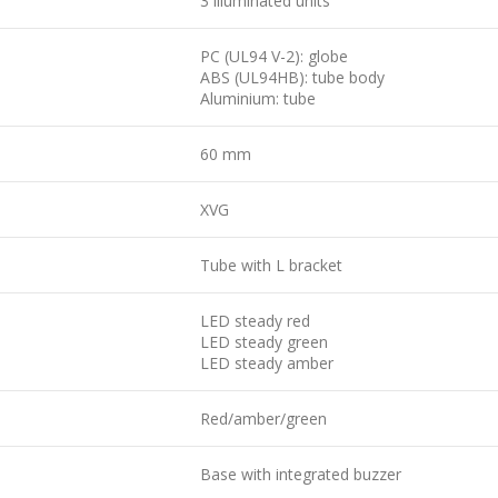
3 illuminated units
PC (UL94 V-2): globe
ABS (UL94HB): tube body
Aluminium: tube
60 mm
XVG
Tube with L bracket
LED steady red
LED steady green
LED steady amber
Red/amber/green
Base with integrated buzzer