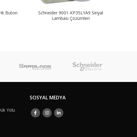
ik Buton
Schneider 9001-KP35LYA9 Sinyal
Schn
Lambası Çözümleri
SOSYAL MEDYA
yük Yolu