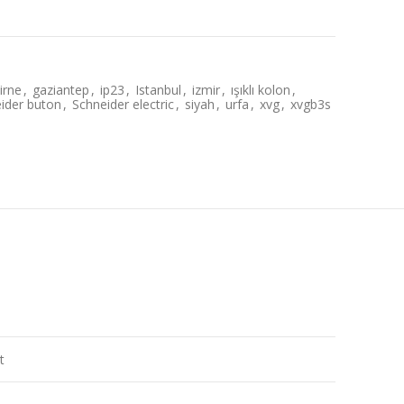
irne
,
gaziantep
,
ip23
,
Istanbul
,
izmir
,
ışıklı kolon
,
ider buton
,
Schneider electric
,
siyah
,
urfa
,
xvg
,
xvgb3s
t