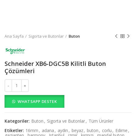
Ana Sayfa
Sigorta ve Butonlar
Buton
Schneider XB6-DGC5B Kilitli Buton
Çözümleri
Schneider XB6-DGC5B Kilitli Buton Çözümleri adet
WHATSAPP DESTEK
Kategoriler:
Buton
,
Sigorta ve Butonlar
,
Tüm Ürünler
Etiketler:
16mm
,
adana
,
aydin
,
beyaz
,
buton
,
corlu
,
Edirne
,
gaziantep
,
harmony
,
Istanbul
,
izmir
,
kırmızı
,
mandal buton
,