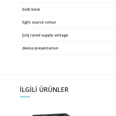
bulb base
light source colour
[Us] rated supply voltage
device presentation
İLGILI ÜRÜNLER