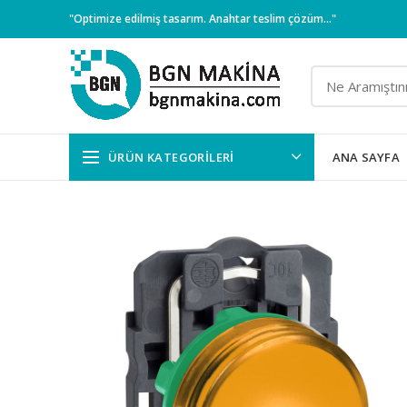
"Optimize edilmiş tasarım. Anahtar teslim çözüm..."
ÜRÜN KATEGORILERI
ANA SAYFA