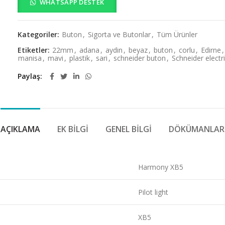
WHATSAPP DESTEK
Kategoriler:
Buton
,
Sigorta ve Butonlar
,
Tüm Ürünler
Etiketler:
22mm
,
adana
,
aydin
,
beyaz
,
buton
,
corlu
,
Edirne
,
manisa
,
mavi
,
plastik
,
sari
,
schneider buton
,
Schneider electr
Paylaş
AÇIKLAMA
EK BILGI
GENEL BILGI
DÖKÜMANLAR
Harmony XB5
Pilot light
XB5