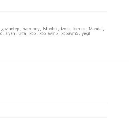
gaziantep
,
harmony
,
Istanbul
,
izmir
,
kırmızı
,
Mandal
,
ic
,
siyah
,
urfa
,
xb5
,
xb5-avm5
,
xb5avm5
,
yeşil