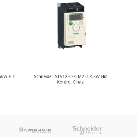
5kW Hız
Schneider ATV12H075M2 0.75kW Hız
Sch
Kontrol Cihazı