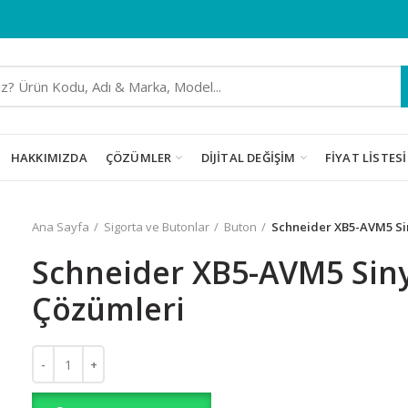
HAKKIMIZDA
ÇÖZÜMLER
DIJITAL DEĞIŞIM
FIYAT LISTESI
Ana Sayfa
Sigorta ve Butonlar
Buton
Schneider XB5-AVM5 Si
Schneider XB5-AVM5 Sin
Çözümleri
Schneider XB5-AVM5 Sinyal Lamba Çözümleri adet