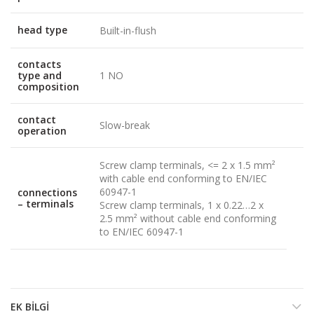
head type
Built-in-flush
contacts
type and
1 NO
composition
contact
Slow-break
operation
Screw clamp terminals, <= 2 x 1.5 mm²
with cable end conforming to EN/IEC
60947-1
connections
– terminals
Screw clamp terminals, 1 x 0.22…2 x
2.5 mm² without cable end conforming
to EN/IEC 60947-1
EK BILGI