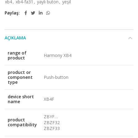
xb4
,
xb4-fa31
,
yaylı buton
,
yeşil
Paylaş
AÇIKLAMA
range of
Harmony XB4
product
product or
component
Push-button
type
device short
XB4F
name
ZBYF…
product
ZBZF32
compatibility
ZBZF33