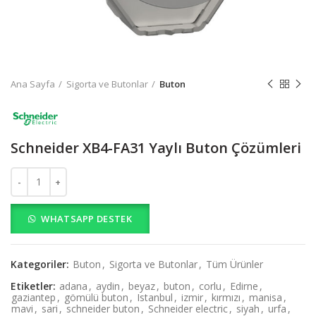
Ana Sayfa
Sigorta ve Butonlar
Buton
Schneider XB4-FA31 Yaylı Buton Çözümleri
Schneider XB4-FA31 Yaylı Buton Çözümleri adet
WHATSAPP DESTEK
Kategoriler:
Buton
,
Sigorta ve Butonlar
,
Tüm Ürünler
Etiketler:
adana
,
aydin
,
beyaz
,
buton
,
corlu
,
Edirne
,
gaziantep
,
gömülü buton
,
Istanbul
,
izmir
,
kırmızı
,
manisa
,
mavi
,
sari
,
schneider buton
,
Schneider electric
,
siyah
,
urfa
,