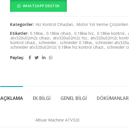
WHATSAPP DESTEK
Kategoriler:
Hız Kontrol Cihazları
,
Motor Yol Verme Çözümleri
Etiketler:
0.18kw
,
0.18kw cihazı
,
0.18kw hız
,
0.18kw kontrol
,
atv320u02m2c cihazı
,
atv320u02m2c hız
,
atv320u02m2c kontr
kontrol cihazı
,
schneider
,
schneider 0.18kw
,
schneider atv32
schneider atv320u02m2c 0.18kw hız kontrol cihazı
,
schneider ci
Paylaş
AÇIKLAMA
EK BILGI
GENEL BILGI
DÖKÜMANLAR
Altivar Machine ATV320