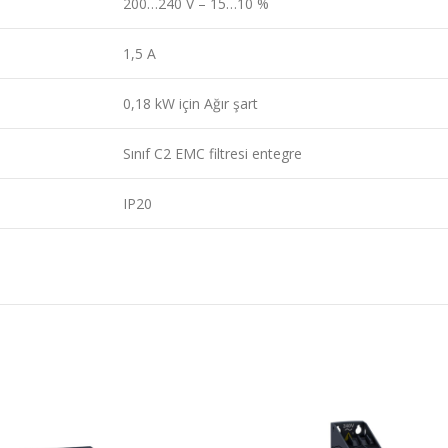
200…240 V – 15…10 %
1,5 A
0,18 kW için Ağır şart
Sınıf C2 EMC filtresi entegre
IP20