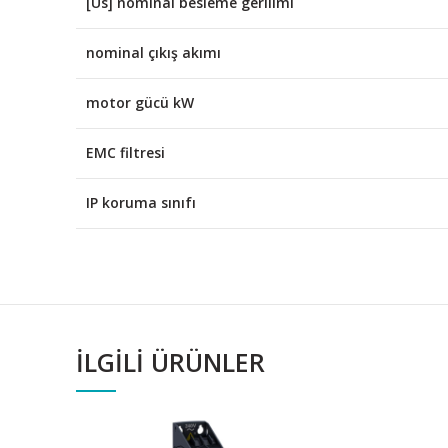
[Us] nominal besleme gerilimi
nominal çıkış akımı
motor gücü kW
EMC filtresi
IP koruma sınıfı
İLGILI ÜRÜNLER