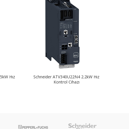
5kW Hız
Schneider ATV340U22N4 2.2kW Hız
Schn
Kontrol Cihazı