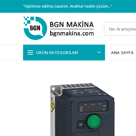
"Optimize edilmiş tasarım. Anahtar teslim çözüm..."
ÜRÜN KATEGORILERI
ANA SAYFA