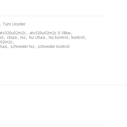
,
Tüm Ürünler
atv320u02m2c
,
atv320u02m2c 0.18kw
,
ol
,
cihazı
,
hız
,
hız cihazı
,
hız kontrol
,
kontrol
,
0u02m2c
,
hazı
,
schneider hız
,
schneider kontrol