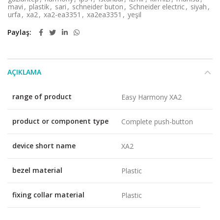
mavi
,
plastik
,
sari
,
schneider buton
,
Schneider electric
,
siyah
,
urfa
,
xa2
,
xa2-ea3351
,
xa2ea3351
,
yeşil
Paylaş
AÇIKLAMA
range of product
Easy Harmony XA2
product or component type
Complete push-button
device short name
XA2
bezel material
Plastic
fixing collar material
Plastic