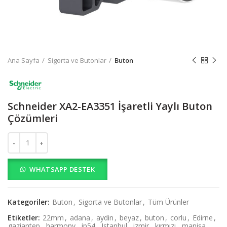
Ana Sayfa
Sigorta ve Butonlar
Buton
Schneider XA2-EA3351 İşaretli Yaylı Buton
Çözümleri
Schneider XA2-EA3351 İşaretli Yaylı Buton Çözümleri adet
WHATSAPP DESTEK
Kategoriler:
Buton
,
Sigorta ve Butonlar
,
Tüm Ürünler
Etiketler:
22mm
,
adana
,
aydin
,
beyaz
,
buton
,
corlu
,
Edirne
,
gaziantep
,
harmony
,
ip54
,
Istanbul
,
izmir
,
kırmızı
,
manisa
,