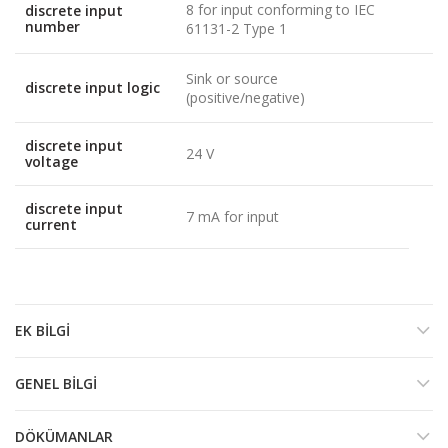
8 for input conforming to IEC
discrete input
number
61131-2 Type 1
Sink or source
discrete input logic
(positive/negative)
discrete input
24 V
voltage
discrete input
7 mA for input
current
EK BILGI
GENEL BILGI
DÖKÜMANLAR