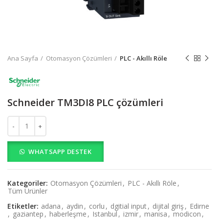
Ana Sayfa
Otomasyon Çözümleri
PLC - Akıllı Röle
Schneider TM3DI8 PLC çözümleri
Schneider TM3DI8 PLC çözümleri adet
WHATSAPP DESTEK
Kategoriler:
Otomasyon Çözümleri
,
PLC - Akıllı Röle
,
Tüm Ürünler
Etiketler:
adana
,
aydin
,
corlu
,
dgitial input
,
dijital giriş
,
Edirne
,
gaziantep
,
haberleşme
,
Istanbul
,
izmir
,
manisa
,
modicon
,