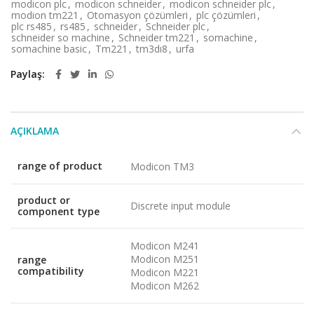
modicon plc
,
modicon schneider
,
modicon schneider plc
,
modion tm221
,
Otomasyon çözümleri
,
plc çözümleri
,
plc rs485
,
rs485
,
schneider
,
Schneider plc
,
schneider so machine
,
Schneider tm221
,
somachine
,
somachine basic
,
Tm221
,
tm3dı8
,
urfa
Paylaş
AÇIKLAMA
range of product
Modicon TM3
product or
Discrete input module
component type
Modicon M241
Modicon M251
range
compatibility
Modicon M221
Modicon M262