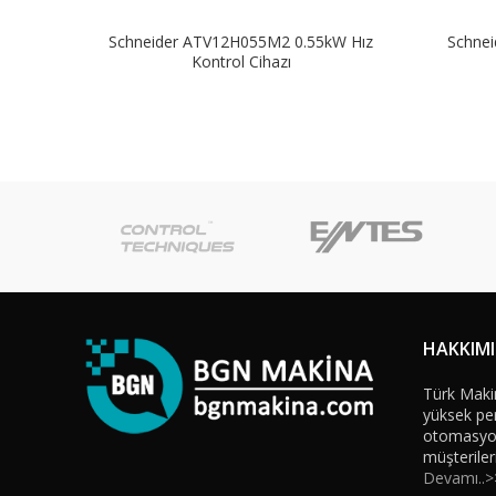
Schneider ATV12H055M2 0.55kW Hız
Schne
Kontrol Cihazı
HAKKIM
Türk Maki
yüksek per
otomasyon 
müşteriler
Devamı..>