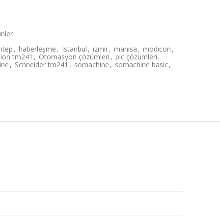
nler
ntep
,
haberleşme
,
Istanbul
,
izmir
,
manisa
,
modicon
,
ion tm241
,
Otomasyon çözümleri
,
plc çözümleri
,
ine
,
Schneider tm241
,
somachine
,
somachine basic
,