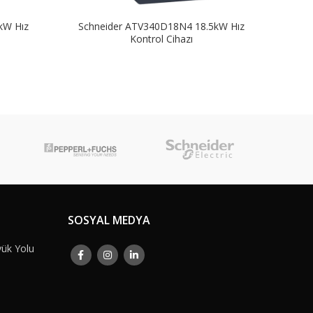
kW Hız
Schneider ATV340D18N4 18.5kW Hız
Sch
Kontrol Cihazı
SOSYAL MEDYA
yük Yolu