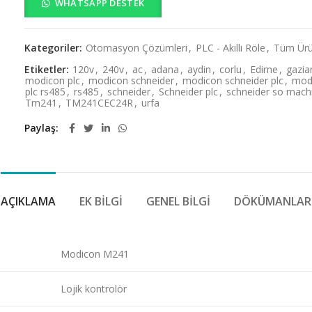
WHATSAPP DESTEK
Kategoriler:
Otomasyon Çözümleri
,
PLC - Akıllı Röle
,
Tüm Ürü
Etiketler:
120v
,
240v
,
ac
,
adana
,
aydin
,
corlu
,
Edirne
,
gazia
modicon plc
,
modicon schneider
,
modicon schneider plc
,
mod
plc rs485
,
rs485
,
schneider
,
Schneider plc
,
schneider so mach
Tm241
,
TM241CEC24R
,
urfa
Paylaş
AÇIKLAMA
EK BILGI
GENEL BILGI
DÖKÜMANLAR
Modicon M241
Lojik kontrolör