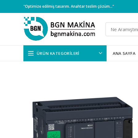
"Optimize edilmiş tasarım. Anahtar teslim çözüm..."
ÜRÜN KATEGORILERI
ANA SAYFA