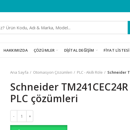
HAKKIMIZDA
ÇÖZÜMLER
DIJITAL DEĞIŞIM
FIYAT LISTESI
Ana Sayfa
Otomasyon Çözümleri
PLC - Akıllı Röle
Schneider T
Schneider TM241CEC24R 
PLC çözümleri
Schneider TM241CEC24R 120-240 V AC PLC çözümleri adet