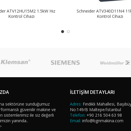
ider ATV12HU15M2 1.5kW Hız
Schneider ATV340D11N4 11
Kontrol Cihazı
Kontrol Cihazı
IZDA
İLETİŞİM DETAYLARI
na sektörüne sunduğumuz
Adres:
Fındıklı Mahallesi, Başıbü
formanslı güvenilir makine ve
No:149/B Maltepe/İstanbul
sistemlerimiz ile siz değerli
Telefon:
+90 216 504 63 98
imizin yanında..
Email:
info@bgnmakina.com
>