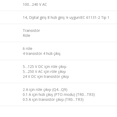
100…240 V AC
14, Dijital giriş 8 hızlı giriş ‘e uygunIEC 61131-2 Tip 1
Transistör
Röle
6 röle
4 transistör 4 hızlı çıkış
5…125 V DC için röle çıkışı
5…250 V AC için röle çıkışı
24 V DC için transistör çıkışı
2 A için röle çıkışı (Q4…Q9)
0.1 A için hızlı çıkış (PTO modu) (TR0…TR3)
0.5 A için transistör çıkışı (TR0…TR3)