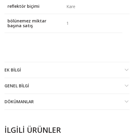
reflektör biçimi
Kare
bölünemez miktar
1
başına satış
EK BILGI
GENEL BILGI
DÖKÜMANLAR
İLGILI ÜRÜNLER