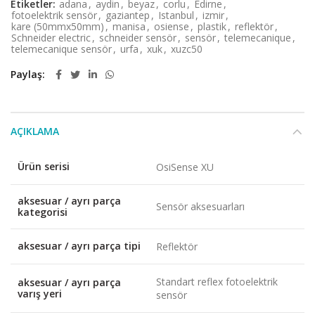
Etiketler:
adana
,
aydin
,
beyaz
,
corlu
,
Edirne
,
fotoelektrik sensör
,
gaziantep
,
Istanbul
,
izmir
,
kare (50mmx50mm)
,
manisa
,
osiense
,
plastik
,
reflektör
,
Schneider electric
,
schneider sensör
,
sensör
,
telemecanique
,
telemecanique sensör
,
urfa
,
xuk
,
xuzc50
Paylaş
AÇIKLAMA
Ürün serisi
OsiSense XU
aksesuar / ayrı parça
Sensör aksesuarları
kategorisi
aksesuar / ayrı parça tipi
Reflektör
Standart reflex fotoelektrik
aksesuar / ayrı parça
varış yeri
sensör