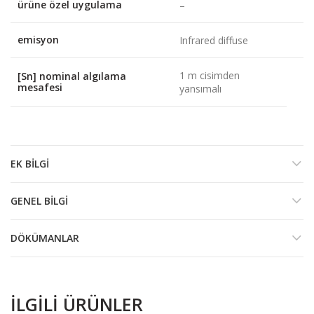
ürüne özel uygulama
–
emisyon
Infrared diffuse
1 m cisimden
[Sn] nominal algılama
mesafesi
yansımalı
EK BILGI
GENEL BILGI
DÖKÜMANLAR
İLGILI ÜRÜNLER