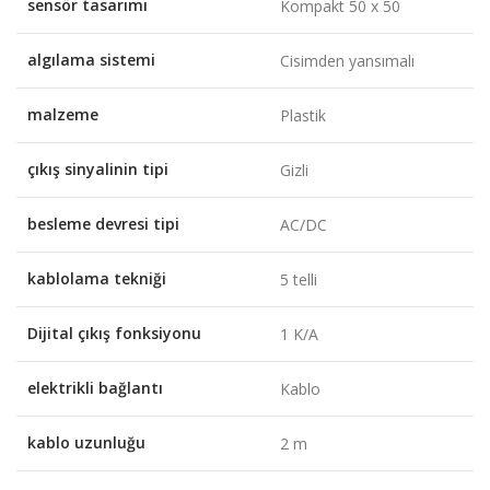
sensör tasarımı
Kompakt 50 x 50
algılama sistemi
Cisimden yansımalı
malzeme
Plastik
çıkış sinyalinin tipi
Gizli
besleme devresi tipi
AC/DC
kablolama tekniği
5 telli
Dijital çıkış fonksiyonu
1 K/A
elektrikli bağlantı
Kablo
kablo uzunluğu
2 m