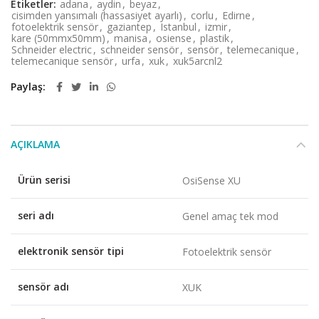
Etiketler:
adana
,
aydin
,
beyaz
,
cisimden yansımalı (hassasiyet ayarlı)
,
corlu
,
Edirne
,
fotoelektrik sensör
,
gaziantep
,
Istanbul
,
izmir
,
kare (50mmx50mm)
,
manisa
,
osiense
,
plastik
,
Schneider electric
,
schneider sensör
,
sensör
,
telemecanique
,
telemecanique sensör
,
urfa
,
xuk
,
xuk5arcnl2
Paylaş
AÇIKLAMA
Ürün serisi
OsiSense XU
seri adı
Genel amaç tek mod
elektronik sensör tipi
Fotoelektrik sensör
sensör adı
XUK