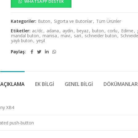
WHATSAPP DESTEK
Kategoriler:
Buton
,
Sigorta ve Butonlar
,
Tüm Ürünler
Etiketler:
ac/dc
,
adana
,
aydin
,
beyaz
,
buton
,
corlu
,
Edirne
,
mandal buton
,
manisa
,
mavi
,
sari
,
schneider buton
,
Schneider
yaylı buton
,
yeşil
Paylaş
AÇIKLAMA
EK BILGI
GENEL BILGI
DÖKÜMANLAR
ny XB4
nated push-button