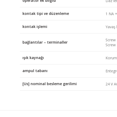
operatör ek bilgisi
Daz len
kontak tipi ve düzenleme
1 NA 
kontak işlemi
Yavaş 
Screw 
bağlantılar – terminaller
Screw 
ışık kaynağı
Korum
ampul tabanı
Enteg
[Us] nominal besleme gerilimi
24 V A