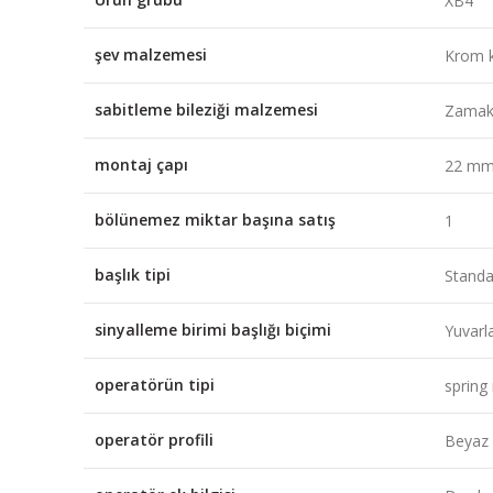
XB4
şev malzemesi
Krom k
sabitleme bileziği malzemesi
Zama
montaj çapı
22 m
bölünemez miktar başına satış
1
başlık tipi
Standa
sinyalleme birimi başlığı biçimi
Yuvarl
operatörün tipi
spring
operatör profili
Beyaz s