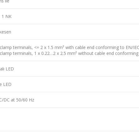
s ile
+ 1 NK
kesen
clamp terminals, <= 2 x 1.5 mm² with cable end conforming to EN/IE
clamp terminals, 1 x 0.22…2 x 2.5 mm² without cable end conforming
alı LED
re LED
C/DC at 50/60 Hz