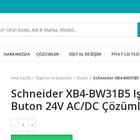
HAKKIMIZDA
ÇÖZÜMLER
DIJITAL DEĞIŞIM
FIYAT LISTESI
Ana Sayfa
Sigorta ve Butonlar
Buton
Schneider XB4-BW31B5 I
Schneider XB4-BW31B5 Işı
Buton 24V AC/DC Çözüml
Schneider XB4-BW31B5 Işıklı Yaylı Buton 24V AC/DC Çözümleri 