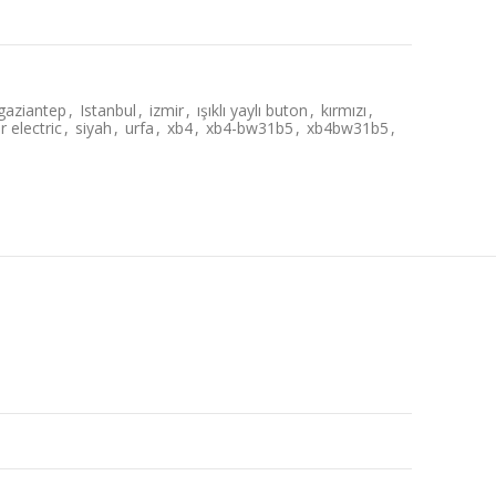
gaziantep
,
Istanbul
,
izmir
,
ışıklı yaylı buton
,
kırmızı
,
 electric
,
siyah
,
urfa
,
xb4
,
xb4-bw31b5
,
xb4bw31b5
,