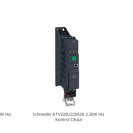
W Hız
Schneider ATV320U22M2B 2.2kW Hız
Schn
Kontrol Cihazı