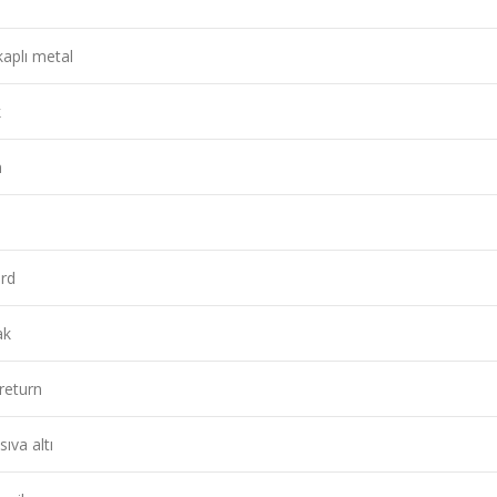
aplı metal
k
m
rd
ak
 return
ıva altı