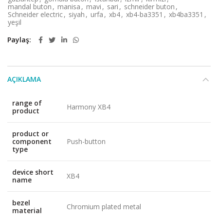
mandal buton
,
manisa
,
mavi
,
sari
,
schneider buton
,
Schneider electric
,
siyah
,
urfa
,
xb4
,
xb4-ba3351
,
xb4ba3351
,
yeşil
Paylaş
AÇIKLAMA
range of
Harmony XB4
product
product or
component
Push-button
type
device short
XB4
name
bezel
Chromium plated metal
material