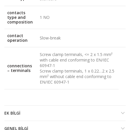
contacts
type and
1 NO
composition
contact
Slow-break
operation
Screw clamp terminals, <= 2 x 1.5 mm²
with cable end conforming to EN/IEC
60947-1
connections
– terminals
Screw clamp terminals, 1 x 0.22…2 x 2.5
mm² without cable end conforming to
EN/IEC 60947-1
EK BILGI
GENEL BILGI