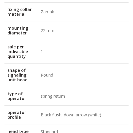
fixing collar
Zamak
material
mounting
22 mm
diameter
sale per
indivisible
1
quantity
shape of
signaling
Round
unit head
type of
spring return
operator
operator
Black flush, down arrow (white)
profile
head type
Standard