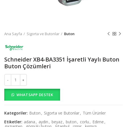
Ana Sayfa
Sigorta ve Butonlar
Buton
Schneider XB4-BA3351 İşaretli Yaylı Buton
Buton Çözümleri
Schneider XB4-BA3351 İşaretli Yaylı Buton Buton Çözümleri adet
WHATSAPP DESTEK
Kategoriler:
Buton
,
Sigorta ve Butonlar
,
Tüm Ürünler
Etiketler:
adana
,
aydin
,
beyaz
,
buton
,
corlu
,
Edirne
,
gaziantep
,
gömülü buton
,
Istanbul
,
izmir
,
kırmızı
,