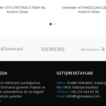
der ATV12H075M2 0.75kW Hız
Schneider ATV340D22N4 22
Kontrol Cihazı
Kontrol Cihazı
IZDA
İLETİŞİM DETAYLARI
na sektörüne sunduğumuz
Adres:
Fındıklı Mahallesi, Başıbü
formanslı güvenilir makine ve
No:149/B Maltepe/İstanbul
sistemlerimiz ile siz değerli
Telefon:
+90 216 504 63 98
imizin yanında..
Email:
info@bgnmakina.com
>