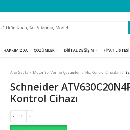
HAKKIMIZDA
ÇÖZÜMLER
DIJITAL DEĞIŞIM
FIYAT LISTESI
Ana Sayfa
Motor Yol Verme Çözümleri
Hız Kontrol Cihazları
Sc
Schneider ATV630C20N4F
Kontrol Cihazı
Schneider ATV630C20N4F 200kW Hız Kontrol Cihazı adet