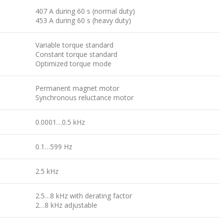
407 A during 60 s (normal duty)
453 A during 60 s (heavy duty)
Variable torque standard
Constant torque standard
Optimized torque mode
Permanent magnet motor
Synchronous reluctance motor
0.0001…0.5 kHz
0.1…599 Hz
2.5 kHz
2.5…8 kHz with derating factor
2…8 kHz adjustable