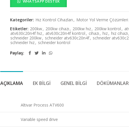
WHATSAPP DESTEK
Kategoriler:
Hız Kontrol Cihazları
,
Motor Yol Verme Çözümleri
Etiketler:
200kw
,
200kw cihazı
,
200kw hız
,
200kw kontrol
,
at
atv630c20n4f hız
,
atv630c20n4f kontrol
,
cihazı
,
hız
,
hız cihazı
schneider 200kw
,
schneider atv630c20n4f
,
schneider atv630c2
schneider hız
,
schneider kontrol
Paylaş
AÇIKLAMA
EK BILGI
GENEL BILGI
DÖKÜMANLAR
Altivar Process ATV600
Variable speed drive