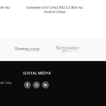
kW Hız
Schneider ATV12H037M2 0.37kW Hız
Schn
Kontrol Cihazı
SOSYAL MEDYA
yük Yolu