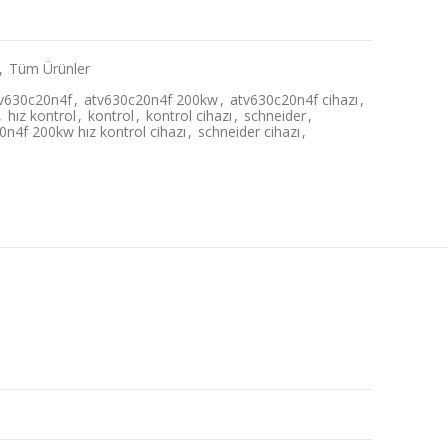
,
Tüm Ürünler
v630c20n4f
,
atv630c20n4f 200kw
,
atv630c20n4f cihazı
,
,
hız kontrol
,
kontrol
,
kontrol cihazı
,
schneider
,
0n4f 200kw hız kontrol cihazı
,
schneider cihazı
,