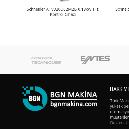
Schneider ATV320U02M2B 0.18kW Hız
Schnei
Kontrol Cihazı
HAKKIM
Türk Maki
yüksek per
otomasyon 
müşteriler
Devamı..>