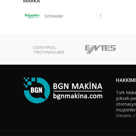
MARKA
Schneider
1
HAKKIM
Türk Maki
yüksek per
otomasyon 
müşteriler
Devamı..>