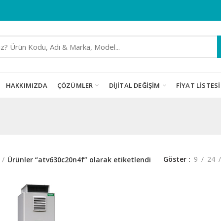
HAKKIMIZDA
ÇÖZÜMLER
DIJITAL DEĞIŞIM
FIYAT LISTESI
Göster
9
24
Ürünler “atv630c20n4f” olarak etiketlendi