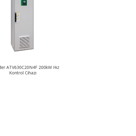
der ATV630C20N4F 200kW Hız
Kontrol Cihazı