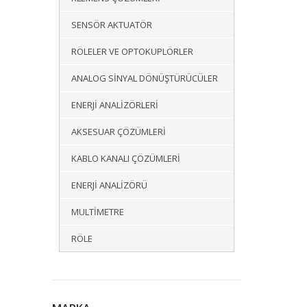
SENSÖR AKTUATÖR
RÖLELER VE OPTOKUPLÖRLER
ANALOG SINYAL DÖNÜŞTÜRÜCÜLER
ENERJI ANALIZÖRLERI
AKSESUAR ÇÖZÜMLERI
KABLO KANALI ÇÖZÜMLERI
ENERJI ANALIZÖRÜ
MULTIMETRE
RÖLE