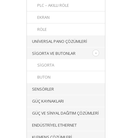
PLC – AKILLI RÖLE
EKRAN
RÖLE
UNIVERSAL PANO ÇÖZÜMLERI
SIGORTA VE BUTONLAR
SIGORTA
BUTON
SENSÖRLER
GÜÇ KAYNAKLARI
GÜÇ VE SINYAL DAĞITIM ÇÖZÜMLERI
ENDÜSTRIYEL ETHERNET
KLEMENS ÇÖZÜMLERI