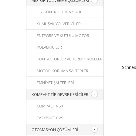
MOTOR YOL VERME ÇÖZÜMLERI
HIZ KONTROL CIHAZLARI
YUMUŞAK YOLVERICILER
ENTEGRE VE KUTULU MOTOR
YOLVERICILER
KONTAKTÖRLER VE TERMIK RÖLELER
Schnei
MOTOR KORUMA ŞALTERLERI
EMNIYET ŞALTERLERI
KOMPAKT TIP DEVRE KESICILER
COMPACT NSX
EASYPACT CVS
OTOMASYON ÇÖZÜMLERI