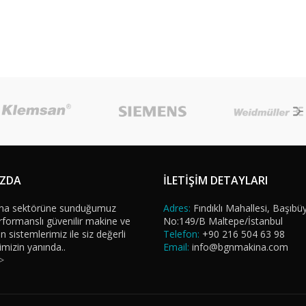
IZDA
İLETİŞİM DETAYLARI
na sektörüne sunduğumuz
Adres:
Fındıklı Mahallesi, Başıbü
formanslı güvenilir makine ve
No:149/B Maltepe/İstanbul
sistemlerimiz ile siz değerli
Telefon:
+90 216 504 63 98
imizin yanında..
Email:
info@bgnmakina.com
>