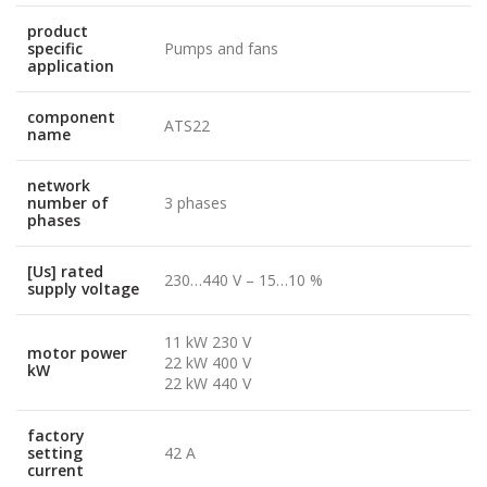
product
specific
Pumps and fans
application
component
ATS22
name
network
number of
3 phases
phases
[Us] rated
230…440 V – 15…10 %
supply voltage
11 kW 230 V
motor power
22 kW 400 V
kW
22 kW 440 V
factory
setting
42 A
current