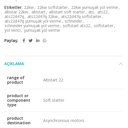
Etiketler:
22kw
,
22kw softstarter
,
22kw yumuşak yol verme
,
altistar 22kw
,
altistart
,
altistart soft starter
,
ats
,
ats22
,
ats22d47q
,
ats22d47q 22kw
,
ats22d47q softstarter
,
ats22d47q yumuşak yol verme
,
schneider
,
schneider yumuşak yol verme
,
softstart ats22
,
softstarter
,
yol verici
,
yumuşak yol verme
Paylaş
AÇIKLAMA
range of
Altistart 22
product
product or
component
Soft starter
type
product
Asynchronous motors
destination