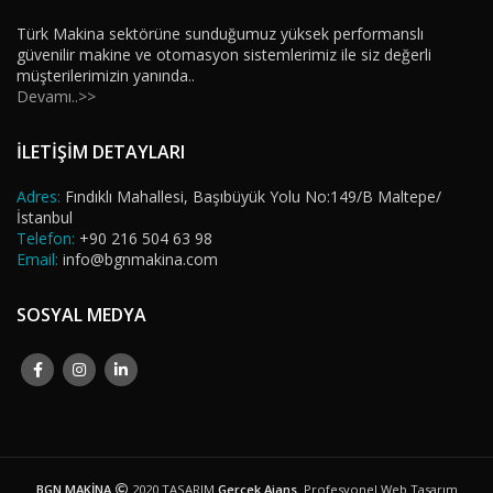
Türk Makina sektörüne sunduğumuz yüksek performanslı
güvenilir makine ve otomasyon sistemlerimiz ile siz değerli
müşterilerimizin yanında..
Devamı..>>
İLETİŞİM DETAYLARI
Adres:
Fındıklı Mahallesi, Başıbüyük Yolu No:149/B Maltepe/
İstanbul
Telefon:
+90 216 504 63 98
Email:
info@bgnmakina.com
SOSYAL MEDYA
BGN MAKİNA
2020 TASARIM
Gerçek Ajans
. Profesyonel Web Tasarım