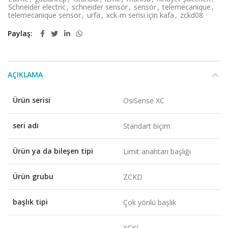
Schneider electric
,
schneider sensör
,
sensör
,
telemecanique
,
telemecanique sensör
,
urfa
,
xck-m serisi için kafa
,
zckd08
Paylaş
AÇIKLAMA
Ürün serisi
OsiSense XC
seri adı
Standart biçim
Ürün ya da bileşen tipi
Limit anahtarı başlığı
Ürün grubu
ZCKD
başlık tipi
Çok yönlü başlık
XCKL