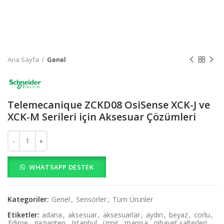
Ana Sayfa
Genel
Telemecanique ZCKD08 OsiSense XCK-J ve
XCK-M Serileri için Aksesuar Çözümleri
Telemecanique ZCKD08 OsiSense XCK-J ve XCK-M Serileri için Akse
WHATSAPP DESTEK
Kategoriler:
Genel
,
Sensörler
,
Tüm Ürünler
Etiketler:
adana
,
aksesuar
,
aksesuarlar
,
aydin
,
beyaz
,
corlu
,
Edirne
,
gaziantep
,
Istanbul
,
izmir
,
manisa
,
nihayet şalterleri
,