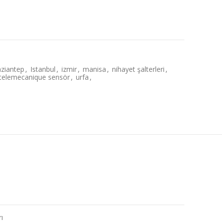
aziantep
,
Istanbul
,
izmir
,
manisa
,
nihayet şalterleri
,
telemecanique sensör
,
urfa
,
ı