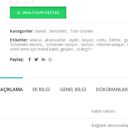
WHATSAPP DESTEK
Kategoriler:
Genel
,
Sensörler
,
Tüm Ürünler
Etiketler:
adana
,
aksesuarlar
,
aydin
,
beyaz
,
corlu
,
Edirne
,
g
Schneider electric
,
schneider sensör
,
sensör
,
telemecanique
,
xckd serisi için metal kablo girişleri
,
zcdeg11
Paylaş
AÇIKLAMA
EK BILGI
GENEL BILGI
DÖKÜMANLAR
Kablo rakoru
Bağlantı aksesuarlar