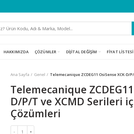
HAKKIMIZDA
ÇÖZÜMLER
DIJITAL DEĞIŞIM
FIYAT LISTESI
Ana Sayfa
Genel
Telemecanique ZCDEG11 OsiSense XCK-D/P/T 
Telemecanique ZCDEG11
D/P/T ve XCMD Serileri i
Çözümleri
Telemecanique ZCDEG11 OsiSense XCK-D/P/T ve XCMD Serileri 