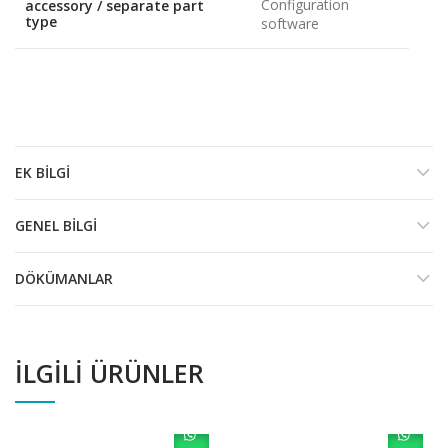
Configuration
accessory / separate part
type
software
EK BILGI
GENEL BILGI
DÖKÜMANLAR
İLGILI ÜRÜNLER