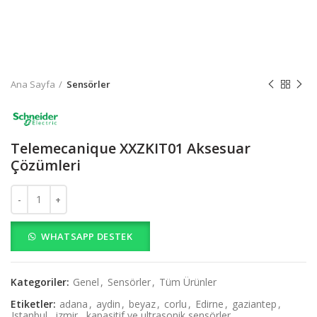
Ana Sayfa
Sensörler
Telemecanique XXZKIT01 Aksesuar
Çözümleri
Telemecanique XXZKIT01 Aksesuar Çözümleri adet
WHATSAPP DESTEK
Kategoriler:
Genel
,
Sensörler
,
Tüm Ürünler
Etiketler:
adana
,
aydin
,
beyaz
,
corlu
,
Edirne
,
gaziantep
,
Istanbul
,
izmir
,
kapasitif ve ultrasonik sensörler
,