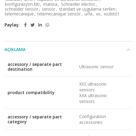
konfigürasyon kiti
,
manisa
,
Schneider electric
,
schneider sensör
,
sensör
,
standart ve uygulama serileri
,
telemecanique
,
telemecanique sensör
,
urfa
,
xx
,
xxzkit01
Paylaş
AÇIKLAMA
accessory / separate part
Ultrasonic sensor
destination
XXS ultrasonic
sensors
product compatibility
XXA ultrasonic
sensors
Configuration
accessory / separate part
category
accessories