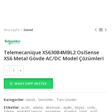
Ana Sayfa
Genel
Telemecanique XS630B4MBL2 OsiSense
XS6 Metal Gövde AC/DC Model Çözümleri
Telemecanique XS630B4MBL2 OsiSense XS6 Metal Gövde AC/DC M
WHATSAPP DESTEK
Kategoriler:
Genel
,
Sensörler
,
Tüm Ürünler
Etiketler:
ac/dc
,
adana
,
aksesuar
,
aydin
,
beyaz
,
corlu
,
Edirne
,
endüktif sensör
,
gaziantep
,
Istanbul
,
izmir
,
m30
,