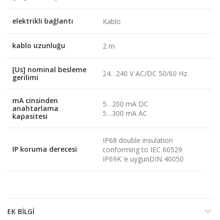
elektrikli bağlantı
Kablo
kablo uzunluğu
2 m
[Us] nominal besleme
24…240 V AC/DC 50/60 Hz
gerilimi
mA cinsinden
5…200 mA DC
anahtarlama
5…300 mA AC
kapasitesi
IP68 double insulation
IP koruma derecesi
conforming to IEC 60529
IP69K ‘e uygunDIN 40050
EK BILGI