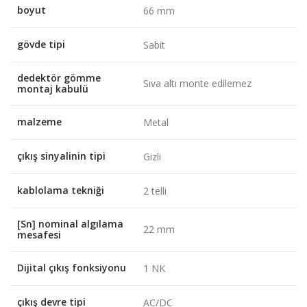
boyut
66 mm
gövde tipi
Sabit
dedektör gömme
Sıva altı monte edilemez
montaj kabulü
malzeme
Metal
çıkış sinyalinin tipi
Gizli
kablolama tekniği
2 telli
[Sn] nominal algılama
22 mm
mesafesi
Dijital çıkış fonksiyonu
1 NK
çıkış devre tipi
AC/DC