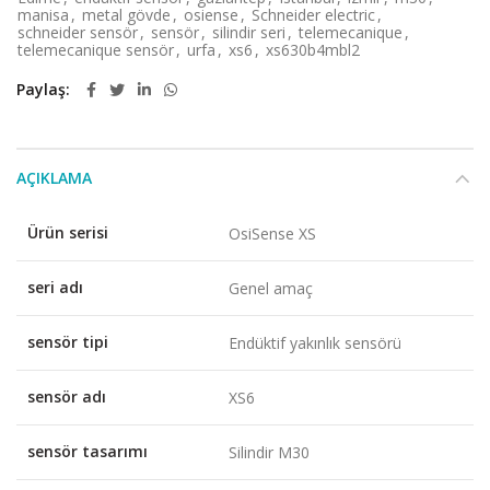
manisa
,
metal gövde
,
osiense
,
Schneider electric
,
schneider sensör
,
sensör
,
silindir seri
,
telemecanique
,
telemecanique sensör
,
urfa
,
xs6
,
xs630b4mbl2
Paylaş
AÇIKLAMA
Ürün serisi
OsiSense XS
seri adı
Genel amaç
sensör tipi
Endüktif yakınlık sensörü
sensör adı
XS6
sensör tasarımı
Silindir M30