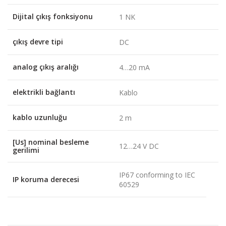
Dijital çıkış fonksiyonu
1 NK
çıkış devre tipi
DC
analog çıkış aralığı
4…20 mA
elektrikli bağlantı
Kablo
kablo uzunluğu
2 m
[Us] nominal besleme
12…24 V DC
gerilimi
IP67 conforming to IEC
IP koruma derecesi
60529