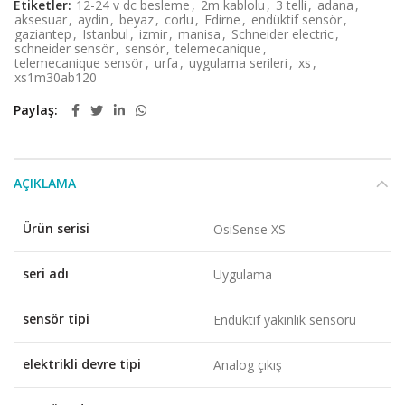
Etiketler:
12-24 v dc besleme
,
2m kablolu
,
3 telli
,
adana
,
aksesuar
,
aydin
,
beyaz
,
corlu
,
Edirne
,
endüktif sensör
,
gaziantep
,
Istanbul
,
izmir
,
manisa
,
Schneider electric
,
schneider sensör
,
sensör
,
telemecanique
,
telemecanique sensör
,
urfa
,
uygulama serileri
,
xs
,
xs1m30ab120
Paylaş
AÇIKLAMA
Ürün serisi
OsiSense XS
seri adı
Uygulama
sensör tipi
Endüktif yakınlık sensörü
elektrikli devre tipi
Analog çıkış