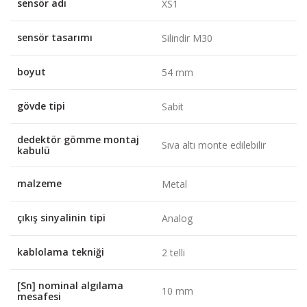
sensör adı
XS1
sensör tasarımı
Silindir M30
boyut
54 mm
gövde tipi
Sabit
dedektör gömme montaj
Sıva altı monte edilebilir
kabulü
malzeme
Metal
çıkış sinyalinin tipi
Analog
kablolama tekniği
2 telli
[Sn] nominal algılama
10 mm
mesafesi