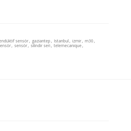
endüktif sensör
,
gaziantep
,
Istanbul
,
izmir
,
m30
,
sensör
,
sensör
,
silindir seri
,
telemecanique
,