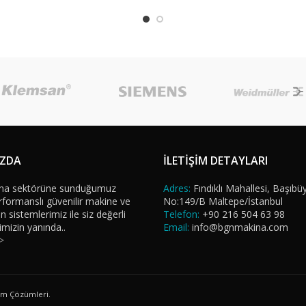
IZDA
İLETİŞİM DETAYLARI
na sektörüne sunduğumuz
Adres:
Fındıklı Mahallesi, Başıbü
formanslı güvenilir makine ve
No:149/B Maltepe/İstanbul
sistemlerimiz ile siz değerli
Telefon:
+90 216 504 63 98
imizin yanında..
Email:
info@bgnmakina.com
>
ım Çözümleri.