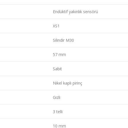
Endüktif yakınlık sensörü
XS1
Silindir M30
57 mm
Sabit
Nikel kaplı pirinç
Gizli
3 telli
10 mm