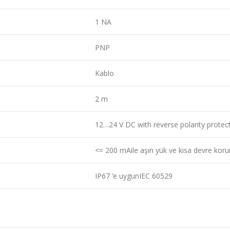
1 NA
PNP
Kablo
2 m
12…24 V DC with reverse polarity protec
<= 200 mAile aşırı yük ve kısa devre kor
IP67 ‘e uygunIEC 60529