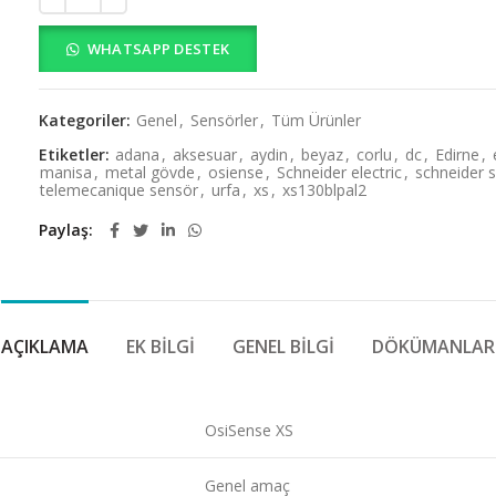
WHATSAPP DESTEK
Kategoriler:
Genel
,
Sensörler
,
Tüm Ürünler
Etiketler:
adana
,
aksesuar
,
aydin
,
beyaz
,
corlu
,
dc
,
Edirne
,
manisa
,
metal gövde
,
osiense
,
Schneider electric
,
schneider 
telemecanique sensör
,
urfa
,
xs
,
xs130blpal2
Paylaş
AÇIKLAMA
EK BILGI
GENEL BILGI
DÖKÜMANLAR
OsiSense XS
Genel amaç