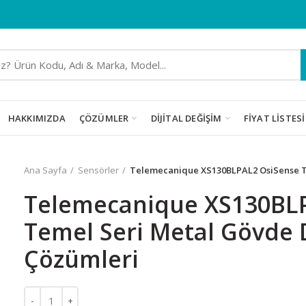
HAKKIMIZDA
ÇÖZÜMLER
DIJITAL DEĞIŞIM
FIYAT LISTESI
Ana Sayfa
Sensörler
Telemecanique XS130BLPAL2 OsiSense T
Telemecanique XS130BL
Temel Seri Metal Gövde
Çözümleri
Telemecanique XS130BLPAL2 OsiSense Temel Seri Metal Gövd