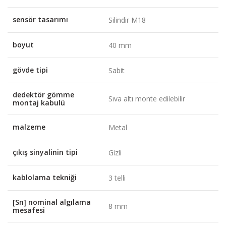
sensör tasarımı
Silindir M18
boyut
40 mm
gövde tipi
Sabit
dedektör gömme
Sıva altı monte edilebilir
montaj kabulü
malzeme
Metal
çıkış sinyalinin tipi
Gizli
kablolama tekniği
3 telli
[Sn] nominal algılama
8 mm
mesafesi