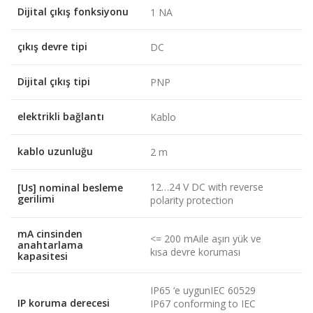
Dijital çıkış fonksiyonu
1 NA
çıkış devre tipi
DC
Dijital çıkış tipi
PNP
elektrikli bağlantı
Kablo
kablo uzunluğu
2 m
12…24 V DC with reverse
[Us] nominal besleme
gerilimi
polarity protection
mA cinsinden
<= 200 mAile aşırı yük ve
anahtarlama
kısa devre koruması
kapasitesi
IP65 ‘e uygunIEC 60529
IP koruma derecesi
IP67 conforming to IEC