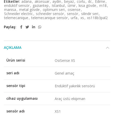
Etiketler:
adana
,
aksesuar
,
aydin
,
beyaz
,
corlu
,
dc
,
Edirne
,
endüktif sensör
,
gaziantep
,
Istanbul
,
izmir
,
kısa gövde
,
m18
,
manisa
,
metal gövde
,
optimum seri
,
osiense
,
Schneider electric
,
schneider sensör
,
sensör
,
silindir seri
,
telemecanique
,
telemecanique sensör
,
urfa
,
xs
,
xs118b3pal2
Paylaş
AÇIKLAMA
Ürün serisi
OsiSense XS
seri adı
Genel amaç
sensör tipi
Endüktif yakınlık sensörü
cihaz uygulaması
Araç üstü ekipman
sensör adı
XS1