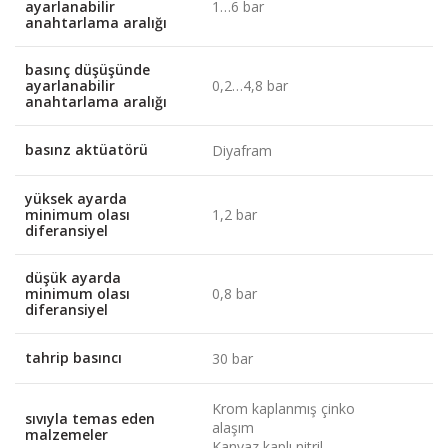
ayarlanabilir
1…6 bar
anahtarlama aralığı
basınç düşüşünde
ayarlanabilir
0,2…4,8 bar
anahtarlama aralığı
basınz aktüatörü
Diyafram
yüksek ayarda
minimum olası
1,2 bar
diferansiyel
düşük ayarda
minimum olası
0,8 bar
diferansiyel
tahrip basıncı
30 bar
Krom kaplanmış çinko
sıvıyla temas eden
alaşım
malzemeler
Kanvaz kaplı nitril