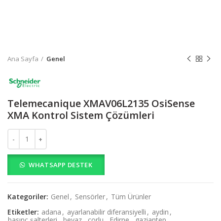
Ana Sayfa
Genel
Telemecanique XMAV06L2135 OsiSense
XMA Kontrol Sistem Çözümleri
Telemecanique XMAV06L2135 OsiSense XMA Kontrol Sistem Çözüm
WHATSAPP DESTEK
Kategoriler:
Genel
,
Sensörler
,
Tüm Ürünler
Etiketler:
adana
,
ayarlanabilir diferansiyelli
,
aydin
,
basınç şalterleri
,
beyaz
,
corlu
,
Edirne
,
gaziantep
,