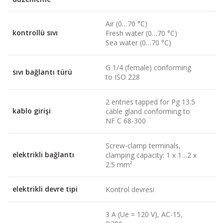
Air (0…70 °C)
kontrollü sıvı
Fresh water (0…70 °C)
Sea water (0…70 °C)
G 1/4 (female) conforming
sıvı bağlantı türü
to ISO 228
2 entries tapped for Pg 13.5
kablo girişi
cable gland conforming to
NF C 68-300
Screw-clamp terminals,
elektrikli bağlantı
clamping capacity: 1 x 1…2 x
2.5 mm²
elektrikli devre tipi
Kontrol devresi
3 A (Ue = 120 V), AC-15,