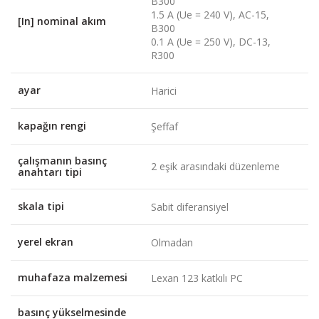
B300
1.5 A (Ue = 240 V), AC-15,
[In] nominal akım
B300
0.1 A (Ue = 250 V), DC-13,
R300
ayar
Harici
kapağın rengi
Şeffaf
çalışmanın basınç
2 eşik arasındaki düzenleme
anahtarı tipi
skala tipi
Sabit diferansiyel
yerel ekran
Olmadan
muhafaza malzemesi
Lexan 123 katkılı PC
basınç yükselmesinde