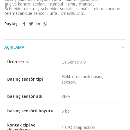
güç ve kontrol serileri
,
Istanbul
,
izmir
,
manisa
,
Schneider electric
,
schneider sensör
,
sensör
,
telemecanique
,
telemecanique sensör
,
urfa
,
xmav06l2135
Paylaş
AÇIKLAMA
Ürün serisi
OsiSense XM
Elektromekanik basınç
Basınç sensör tipi
sensörü
basınç sensör adı
XMA
basınç sensörü boyutu
6 bar
kontak tipi ve
1 C/O snap action
düzenleme