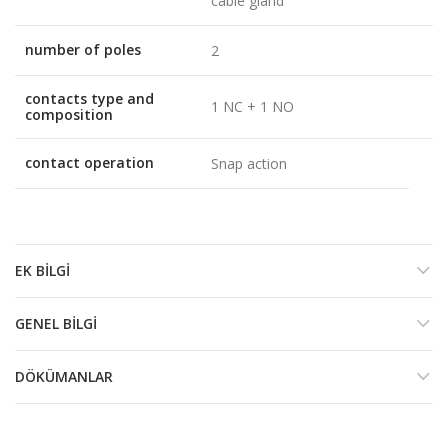
cable gland
number of poles
2
contacts type and
1 NC + 1 NO
composition
contact operation
Snap action
EK BILGI
GENEL BILGI
DÖKÜMANLAR