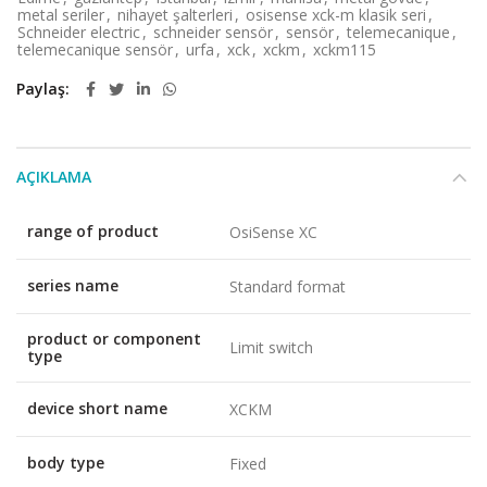
metal seriler
,
nihayet şalterleri
,
osisense xck-m klasik seri
,
Schneider electric
,
schneider sensör
,
sensör
,
telemecanique
,
telemecanique sensör
,
urfa
,
xck
,
xckm
,
xckm115
Paylaş
AÇIKLAMA
range of product
OsiSense XC
series name
Standard format
product or component
Limit switch
type
device short name
XCKM
body type
Fixed