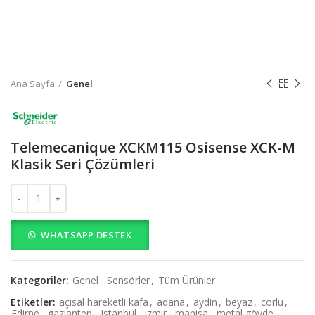
Ana Sayfa
Genel
Telemecanique XCKM115 Osisense XCK-M
Klasik Seri Çözümleri
Telemecanique XCKM115 Osisense XCK-M Klasik Seri Çözümleri ad
WHATSAPP DESTEK
Kategoriler:
Genel
,
Sensörler
,
Tüm Ürünler
Etiketler:
açısal hareketli kafa
,
adana
,
aydin
,
beyaz
,
corlu
,
Edirne
,
gaziantep
,
Istanbul
,
izmir
,
manisa
,
metal gövde
,