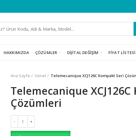
HAKKIMIZDA
ÇÖZÜMLER
DIJITAL DEĞIŞIM
FIYAT LISTESI
Ana Sayfa
Genel
Telemecanique XCJ126C Kompakt Seri Çözü
Telemecanique XCJ126C 
Çözümleri
Telemecanique XCJ126C Kompakt Seri Çözümleri adet