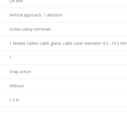
On end
Vertical approach, 1 direction
Screw-clamp terminals
1 flexible rubber cable gland, cable outer diameter: 8.5…10.5 m
1
Snap action
Without
1.3 N