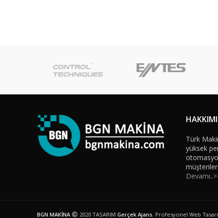
HAKKIM
Türk Maki
yüksek per
otomasyon 
müşteriler
Devamı..>
BGN MAKİNA
2020 TASARIM
Gerçek Ajans
. Profesyonel Web Tasar