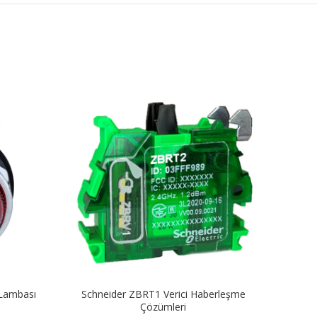
 Lambası
Schneider ZBRT1 Verici Haberleşme
Schnei
Çözümleri