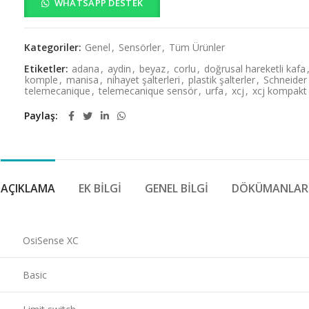
WHATSAPP DESTEK
Kategoriler:
Genel
,
Sensörler
,
Tüm Ürünler
Etiketler:
adana
,
aydin
,
beyaz
,
corlu
,
doğrusal hareketli kafa
komple
,
manisa
,
nihayet şalterleri
,
plastik şalterler
,
Schneider 
telemecanique
,
telemecanique sensör
,
urfa
,
xcj
,
xcj kompakt 
Paylaş
AÇIKLAMA
EK BILGI
GENEL BILGI
DÖKÜMANLAR
OsiSense XC
Basic