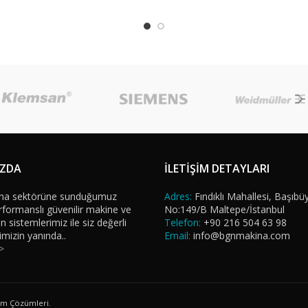
IZDA
İLETİŞİM DETAYLARI
na sektörüne sunduğumuz
Adres:
Fındıklı Mahallesi, Başıbü
formanslı güvenilir makine ve
No:149/B Maltepe/İstanbul
sistemlerimiz ile siz değerli
Telefon:
+90 216 504 63 98
imizin yanında..
Email:
info@bgnmakina.com
>
ım Çözümleri.