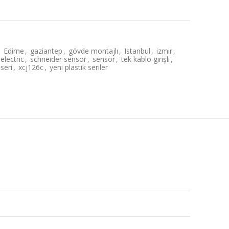
,
Edirne
,
gaziantep
,
gövde montajlı
,
Istanbul
,
izmir
,
electric
,
schneider sensör
,
sensör
,
tek kablo girişli
,
seri
,
xcj126c
,
yeni plastik seriler