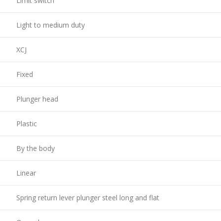
Limit switch
Light to medium duty
XCJ
Fixed
Plunger head
Plastic
By the body
Linear
Spring return lever plunger steel long and flat