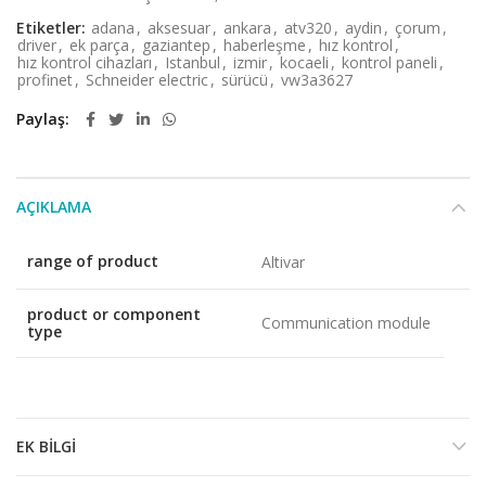
Etiketler:
adana
,
aksesuar
,
ankara
,
atv320
,
aydin
,
çorum
,
driver
,
ek parça
,
gaziantep
,
haberleşme
,
hız kontrol
,
hız kontrol cihazları
,
Istanbul
,
izmir
,
kocaeli
,
kontrol paneli
,
profinet
,
Schneider electric
,
sürücü
,
vw3a3627
Paylaş
AÇIKLAMA
range of product
Altivar
product or component
Communication module
type
EK BILGI