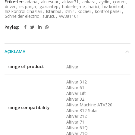
Etiketler:
adana
,
aksesuar
,
altivar71
,
ankara
,
aydin
,
çorum
,
driver
,
ek parça
,
gaziantep
,
haberleşme
,
harici
,
hız kontrol
,
hız kontrol cihazları
,
Istanbul
,
izmir
,
kocaeli
,
kontrol paneli
,
Schneider electric
,
sürücü
,
vw3a1101
Paylaş
AÇIKLAMA
range of product
Altivar
Altivar 312
Altivar 61
Altivar Lift
Altivar 32
Altivar Machine ATV320
range compatibility
Altivar 312 Solar
Altivar 212
Altivar 71
Altivar 61Q
Altivar 71Q