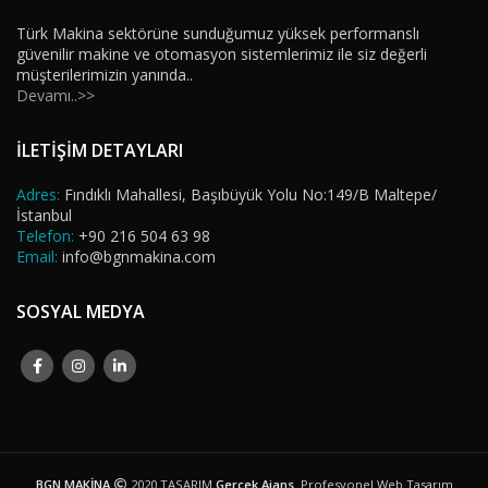
Türk Makina sektörüne sunduğumuz yüksek performanslı
güvenilir makine ve otomasyon sistemlerimiz ile siz değerli
müşterilerimizin yanında..
Devamı..>>
İLETİŞİM DETAYLARI
Adres:
Fındıklı Mahallesi, Başıbüyük Yolu No:149/B Maltepe/
İstanbul
Telefon:
+90 216 504 63 98
Email:
info@bgnmakina.com
SOSYAL MEDYA
BGN MAKİNA
2020 TASARIM
Gerçek Ajans
. Profesyonel Web Tasarım