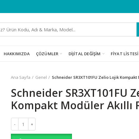
HAKKIMIZDA
ÇÖZÜMLER
DIJITAL DEĞIŞIM
FIYAT LISTESI
Ana Sayfa
Genel
Schneider SR3XT101FU Zelio Lojik Kompakt M
Schneider SR3XT101FU Ze
Kompakt Modüler Akıllı 
Schneider SR3XT101FU Zelio Lojik Kompakt Modüler Akıllı Röle