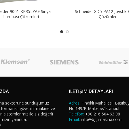
eider 9001-KP35LYA9 Sinyal
Schneider XD5-PA12 Joystik 
Lambası Çözümleri
Çözümleri
IZDA
İLETİŞİM DETAYLARI
na sektörüne sunduğumuz
Adres:
Fındıklı Mahallesi, Başıbü
formanslı güvenilir makine ve
No:149/B Maltepe/İstanbul
sistemlerimiz ile siz değerli
Telefon:
+90 216 504 63 98
imizin yanında..
Email:
info@bgnmakina.com
>