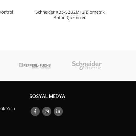
Kontrol
Schneider XB5-S2B2M12 Biometrik
Schn
Buton Çözümleri
SOSYAL MEDYA
yük Yolu