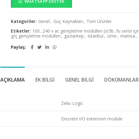
WHATSAPP DESTEK
Kategoriler:
Genel
,
Güç Kaynakları
,
Tüm Ürünler
Etiketler:
100...240 v ac genişletme modülleri (sr3b...fu serisi içi
g/ç genişletme modülleri
,
gaziantep
,
Istanbul
,
izmir
,
manisa
,
Paylaş
AÇIKLAMA
EK BILGI
GENEL BILGI
DÖKÜMANLAR
Zelio Logic
Discrete I/O extension module