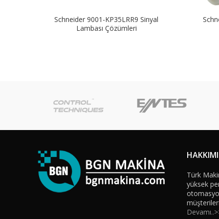
Schneider 9001-KP35LRR9 Sinyal
Schn
Lambası Çözümleri
HAKKIM
Türk Maki
yüksek per
otomasyon 
müşteriler
Devamı..>