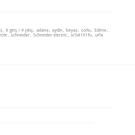
n)
,
6 giriş / 4 çıkış
,
adana
,
aydin
,
beyaz
,
corlu
,
Edirne
,
röle
,
schneider
,
Schneider electric
,
sr3xt101fu
,
urfa