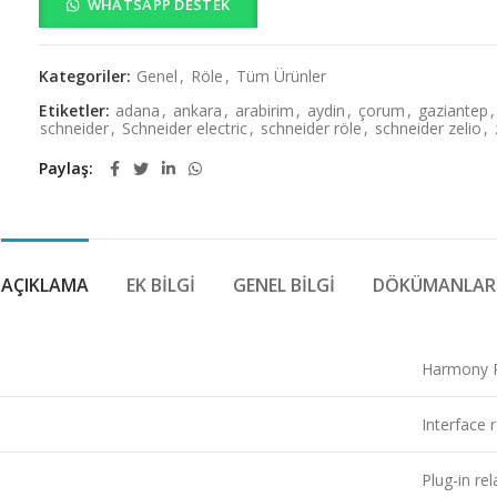
WHATSAPP DESTEK
Kategoriler:
Genel
,
Röle
,
Tüm Ürünler
Etiketler:
adana
,
ankara
,
arabirim
,
aydin
,
çorum
,
gaziantep
,
schneider
,
Schneider electric
,
schneider röle
,
schneider zelio
,
Paylaş
AÇIKLAMA
EK BILGI
GENEL BILGI
DÖKÜMANLAR
Harmony 
Interface 
Plug-in rel