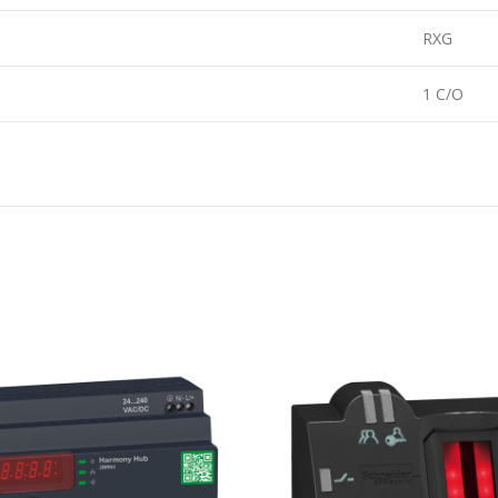
RXG
1 C/O