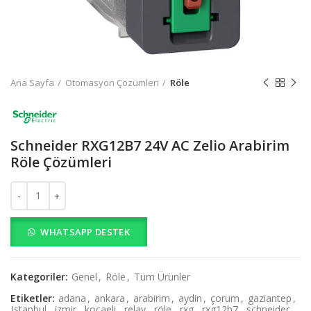
Ana Sayfa
Otomasyon Çözümleri
Röle
Schneider RXG12B7 24V AC Zelio Arabirim
Röle Çözümleri
Schneider RXG12B7 24V AC Zelio Arabirim Röle Çözümleri adet
WHATSAPP DESTEK
Kategoriler:
Genel
,
Röle
,
Tüm Ürünler
Etiketler:
adana
,
ankara
,
arabirim
,
aydin
,
çorum
,
gaziantep
,
Istanbul
,
izmir
,
kocaeli
,
relay
,
röle
,
rxg
,
rxg12b7
,
schneider
,