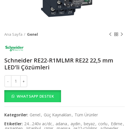
Ana Sayfa
Genel
Schneider RE22-R1MLMR RE22 22,5 mm
LED’li Çözümleri
Schneider RE22-R1MLMR RE22 22,5 mm LED’li Çözümleri adet
WHATSAPP DESTEK
Kategoriler:
Genel
,
Güç Kaynakları
,
Tüm Ürünler
Etiketler:
24…240v ac/dc
,
adana
,
aydin
,
beyaz
,
corlu
,
Edirne
,
gaziantep
,
Istanbul
,
izmir
,
manisa
,
re22-r1mlmr
,
schneider
,