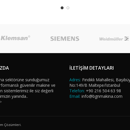
IZDA
İLETİŞİM DETAYLARI
na sektörüne sunduğumuz
Adres:
Fındıklı Mahallesi, Başıbü
formanslı güvenilir makine ve
No:149/B Maltepe/İstanbul
sistemlerimiz ile siz değerli
Telefon:
+90 216 504 63 98
imizin yanında..
Email:
info@bgnmakina.com
>
ım Çözümleri.