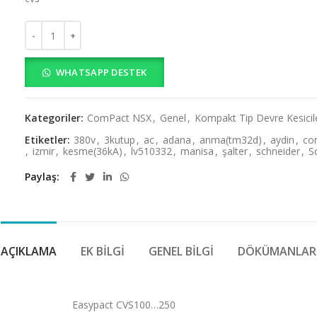
Schneider LV510332 EasyPact CVS Ayarlı Termik Manyetik Korum
WHATSAPP DESTEK
Kategoriler:
ComPact NSX
,
Genel
,
Kompakt Tip Devre Kesicil
Etiketler:
380v
,
3kutup
,
ac
,
adana
,
anma(tm32d)
,
aydin
,
cor
,
izmir
,
kesme(36kA)
,
lv510332
,
manisa
,
şalter
,
schneider
,
S
Paylaş
AÇIKLAMA
EK BILGI
GENEL BILGI
DÖKÜMANLAR
Easypact CVS100…250