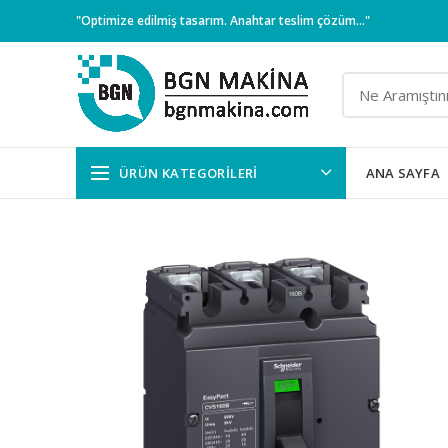
"Optimize edilmiş tasarım. Anahtar teslim çözüm..."
ÜRÜN KATEGORILERI
ANA SAYFA