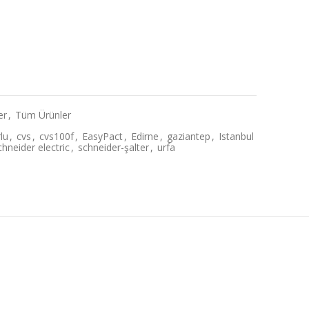
alı Şalter Çözümleri adet
er
,
Tüm Ürünler
lu
,
cvs
,
cvs100f
,
EasyPact
,
Edirne
,
gaziantep
,
Istanbul
chneider electric
,
schneider-şalter
,
urfa