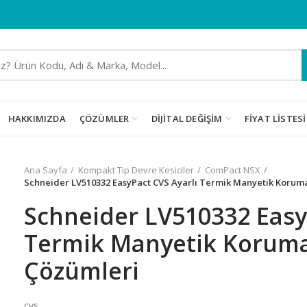
HAKKIMIZDA
ÇÖZÜMLER
DIJITAL DEĞIŞIM
FIYAT LISTESI
Ana Sayfa
Kompakt Tip Devre Kesiciler
ComPact NSX
Schneider LV510332 EasyPact CVS Ayarlı Termik Manyetik Koruma
Schneider LV510332 Easy
Termik Manyetik Korumal
Çözümleri
cvs