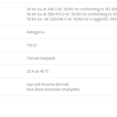
36 kA Icu at 440 V AC 50/60 Hz conforming to IEC 60
36 kA Icu at 380/415 V AC 50/60 Hz conforming to I
70 kA Icu -de 220/240 V AC 50/60 Hz ‘e uygunIEC 609
Kategori A
TM-D
Termal manyetik
32 A at 40 °C
Aşırı yük koruma (termal)
Kısa devre koruması (manyetik)