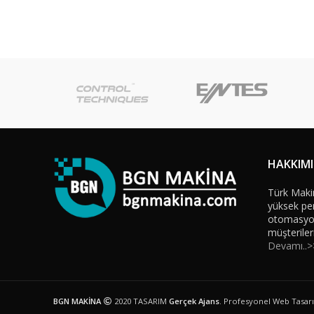
HAKKIM
Türk Maki
yüksek per
otomasyon 
müşteriler
Devamı..>
BGN MAKİNA
2020 TASARIM
Gerçek Ajans
. Profesyonel Web Tasar