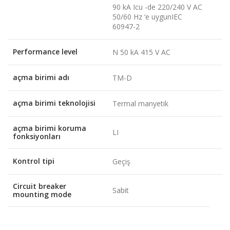
90 kA Icu -de 220/240 V AC
50/60 Hz ‘e uygunIEC
60947-2
Performance level
N 50 kA 415 V AC
açma birimi adı
TM-D
açma birimi teknolojisi
Termal manyetik
açma birimi koruma
LI
fonksiyonları
Kontrol tipi
Geçiş
Circuit breaker
Sabit
mounting mode