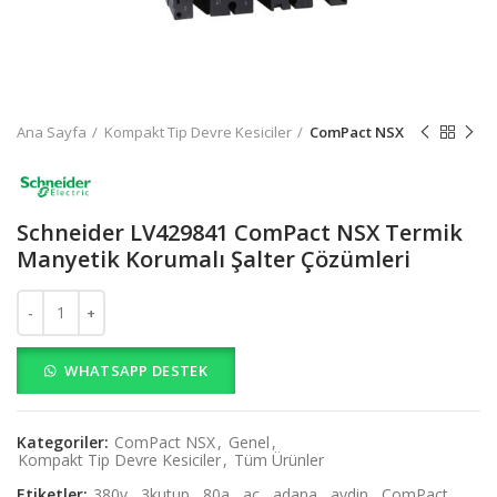
Ana Sayfa
Kompakt Tip Devre Kesiciler
ComPact NSX
Schneider LV429841 ComPact NSX Termik
Manyetik Korumalı Şalter Çözümleri
Schneider LV429841 ComPact NSX Termik Manyetik Korumalı Şalte
WHATSAPP DESTEK
Kategoriler:
ComPact NSX
,
Genel
,
Kompakt Tip Devre Kesiciler
,
Tüm Ürünler
Etiketler:
380v
,
3kutup
,
80a
,
ac
,
adana
,
aydin
,
ComPact
,