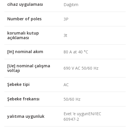
cihaz uygulaması
Dağıtım
Number of poles
3P
korumalı kutup
3t
açıklaması
[In] nominal akım
80 A at 40 °C
[Ue] nominal çalışma
690 V AC 50/60 Hz
voltajı
Şebeke tipi
AC
Şebeke frekansı
50/60 Hz
Evet ‘e uygunEN/IEC
yalıtıma uygunluk
60947-2