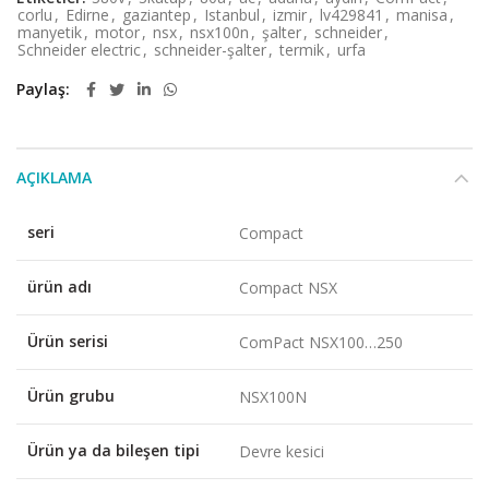
corlu
,
Edirne
,
gaziantep
,
Istanbul
,
izmir
,
lv429841
,
manisa
,
manyetik
,
motor
,
nsx
,
nsx100n
,
şalter
,
schneider
,
Schneider electric
,
schneider-şalter
,
termik
,
urfa
Paylaş
AÇIKLAMA
seri
Compact
ürün adı
Compact NSX
Ürün serisi
ComPact NSX100…250
Ürün grubu
NSX100N
Ürün ya da bileşen tipi
Devre kesici