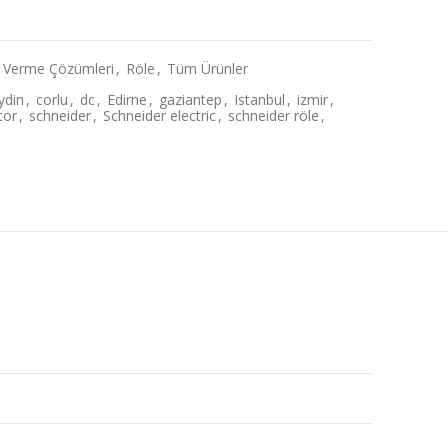
 Verme Çözümleri
,
Röle
,
Tüm Ürünler
ydin
,
corlu
,
dc
,
Edirne
,
gaziantep
,
Istanbul
,
izmir
,
tor
,
schneider
,
Schneider electric
,
schneider röle
,