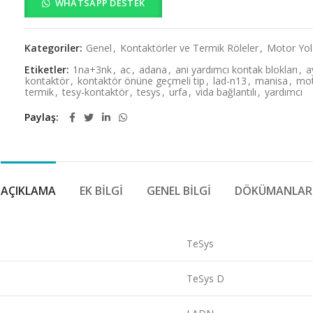
WHATSAPP DESTEK
Kategoriler:
Genel
,
Kontaktörler ve Termik Röleler
,
Motor Yol
Etiketler:
1na+3nk
,
ac
,
adana
,
ani yardımcı kontak blokları
,
a
kontaktör
,
kontaktör önüne geçmeli tip
,
lad-n13
,
manisa
,
mo
termik
,
tesy-kontaktör
,
tesys
,
urfa
,
vida bağlantılı
,
yardımcı
Paylaş
AÇIKLAMA
EK BILGI
GENEL BILGI
DÖKÜMANLAR
TeSys
TeSys D