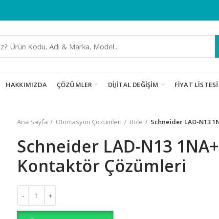
HAKKIMIZDA
ÇÖZÜMLER
DIJITAL DEĞIŞIM
FIYAT LISTESI
Ana Sayfa
Otomasyon Çözümleri
Röle
Schneider LAD-N13 1
Schneider LAD-N13 1NA+
Kontaktör Çözümleri
Schneider LAD-N13 1NA+3NK TeSys(D) Kontaktör Çözümleri a