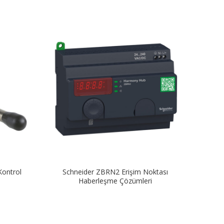
Kontrol
Schneider ZBRN2 Erişim Noktası
Schn
Haberleşme Çözümleri