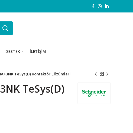
DESTEK
İLETIŞIM
NA+3NK TeSys(D) Kontaktör Çözümleri
3NK TeSys(D)
det