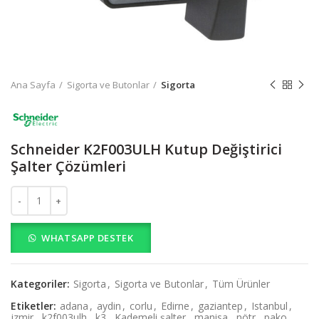
Ana Sayfa
Sigorta ve Butonlar
Sigorta
Schneider K2F003ULH Kutup Değiştirici
Şalter Çözümleri
Schneider K2F003ULH Kutup Değiştirici Şalter Çözümleri adet
WHATSAPP DESTEK
Kategoriler:
Sigorta
,
Sigorta ve Butonlar
,
Tüm Ürünler
Etiketler:
adana
,
aydin
,
corlu
,
Edirne
,
gaziantep
,
Istanbul
,
izmir
,
k2f003ulh
,
k3
,
Kademeli şalter
,
manisa
,
nötr
,
pako
,