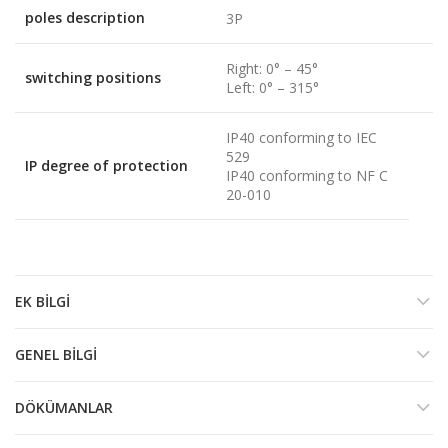
poles description
3P
Right: 0° – 45°
switching positions
Left: 0° – 315°
IP40 conforming to IEC
529
IP degree of protection
IP40 conforming to NF C
20-010
EK BILGI
GENEL BILGI
DÖKÜMANLAR