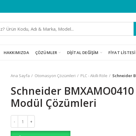
HAKKIMIZDA
ÇÖZÜMLER
DIJITAL DEĞIŞIM
FIYAT LISTESI
Ana Sayfa
Otomasyon Çözümleri
PLC - Akıllı Röle
Schneider 
Schneider BMXAMO0410 A
Modül Çözümleri
Schneider BMXAMO0410 Analog Çıkış Modül Çözümleri adet