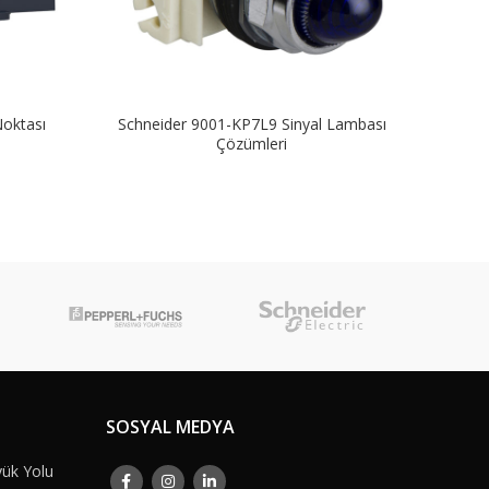
oktası
Schneider 9001-KP7L9 Sinyal Lambası
Sch
i
Çözümleri
SOSYAL MEDYA
yük Yolu