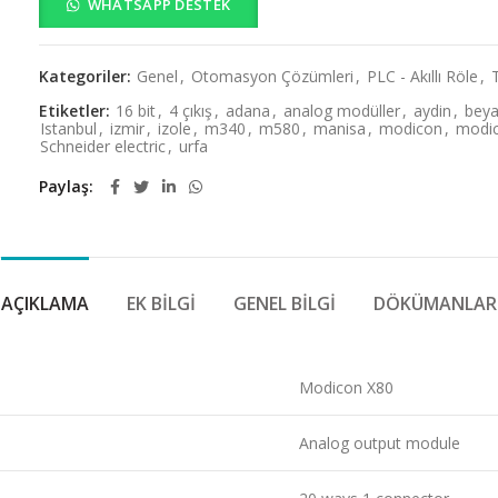
WHATSAPP DESTEK
Kategoriler:
Genel
,
Otomasyon Çözümleri
,
PLC - Akıllı Röle
,
Etiketler:
16 bit
,
4 çıkış
,
adana
,
analog modüller
,
aydin
,
bey
Istanbul
,
izmir
,
izole
,
m340
,
m580
,
manisa
,
modicon
,
modic
Schneider electric
,
urfa
Paylaş
AÇIKLAMA
EK BILGI
GENEL BILGI
DÖKÜMANLAR
Modicon X80
Analog output module