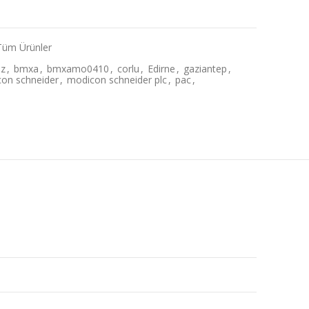
Tüm Ürünler
az
,
bmxa
,
bmxamo0410
,
corlu
,
Edirne
,
gaziantep
,
on schneider
,
modicon schneider plc
,
pac
,