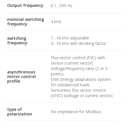
Output frequency
0.1…599 Hz
nominal switching
4 kHz
frequency
1…16 kHz adjustable
switching
frequency
4…16 kHz with derating factor
Flux vector control (FVC) with
sensor (current vector)
Voltage/frequency ratio (2 or 5
asynchronous
points)
motor control
ENA (Energy adaptation) system
profile
for unbalanced loads
Sensorless flux vector control
(SFVC) (voltage or current vector)
type of
No impedance for Modbus
polarization