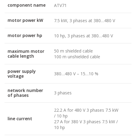
component name
ATV71
motor power kW
7.5 kW, 3 phases at 380…480 V
motor power hp
10 hp, 3 phases at 380…480 V
50 m shielded cable
maximum motor
cable length
100 m unshielded cable
power supply
380…480 V – 15…10 %
voltage
network number
3 phases
of phases
22.2 A for 480 V 3 phases 7.5 kW
/ 10 hp
line current
27 A for 380 V 3 phases 7.5 kW /
10 hp