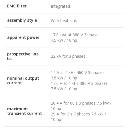
EMC filter
Integrated
assembly style
With heat sink
17.8 kVA at 380 V 3 phases
apparent power
7.5 kW / 10 hp
prospective line
22 kA for 3 phases
Isc
14 A at 4 kHz 460 V 3 phases
7.5 kW / 10 hp
nominal output
current
17.6 A at 4 kHz 380 V 3 phases
7.5 kW / 10 hp
26.4 A for 60 s 3 phases 7.5 kW /
10 hp
maximum
transient current
29 A for 2 s 3 phases 7.5 kW /
10 hp