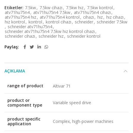
Etiketler:
7.5kw
,
7.5kw cihazı
,
7.5kw hız
,
7.5kw kontrol
,
atv71hu75n4
,
atv71hu75n4 7.5kw
,
atv71hu75n4 cihazı
,
atv71hu75n4 hız
,
atv71hu75n4 kontrol
,
cihazı
,
hız
,
hız cihazı
,
hız kontrol
,
kontrol
,
kontrol cihazı
,
schneider
,
schneider 7.5kw
,
schneider atv71hu75n4
,
schneider atv71hu75n4 7.5kw hız kontrol cihazı
,
schneider cihazı
,
schneider hız
,
schneider kontrol
Paylaş
AÇIKLAMA
range of product
Altivar 71
product or
Variable speed drive
component type
product specific
Complex, high-power machines
application