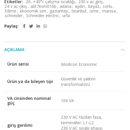
Etiketler:
-20...+40°c çalışma sıcaklığı
,
230 v ac giriş
,
24 v ac çıkış
,
abt7esm016b
,
adana
,
aydin
,
beyaz
,
corlu
,
Edirne
,
ekonomik seri
,
gaziantep
,
Istanbul
,
izmir
,
manisa
,
schneider
,
Schneider electric
,
urfa
Paylaş
AÇIKLAMA
Ürün serisi
Modicon Economic
Güvenlik ve yalıtım
Ürün ya da bileşen tipi
transformatörü
VA cinsinden nominal
160 VA
güç
230 V AC fazdan faza,
terminaller: L1-L2
giriş gerilimi
230 V AC single phase,