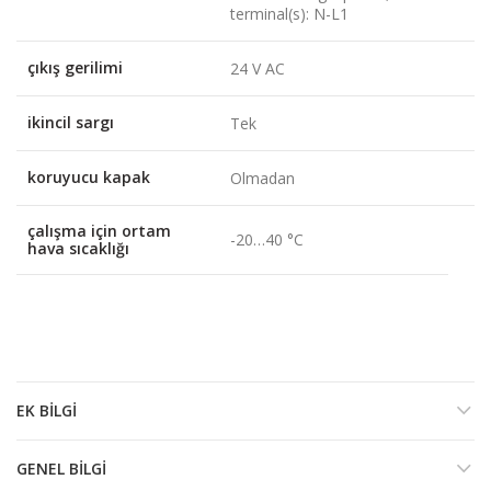
terminal(s): N-L1
çıkış gerilimi
24 V AC
ikincil sargı
Tek
koruyucu kapak
Olmadan
çalışma için ortam
-20…40 °C
hava sıcaklığı
EK BILGI
GENEL BILGI