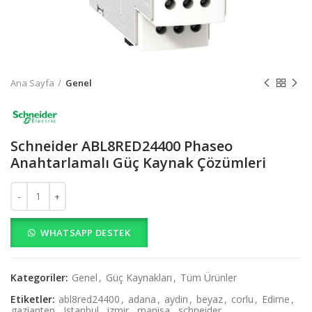
Ana Sayfa
Genel
Schneider ABL8RED24400 Phaseo
Anahtarlamalı Güç Kaynak Çözümleri
Schneider ABL8RED24400 Phaseo Anahtarlamalı Güç Kaynak Çözüm
WHATSAPP DESTEK
Kategoriler:
Genel
,
Güç Kaynakları
,
Tüm Ürünler
Etiketler:
abl8red24400
,
adana
,
aydin
,
beyaz
,
corlu
,
Edirne
,
gaziantep
,
Istanbul
,
izmir
,
manisa
,
schneider
,