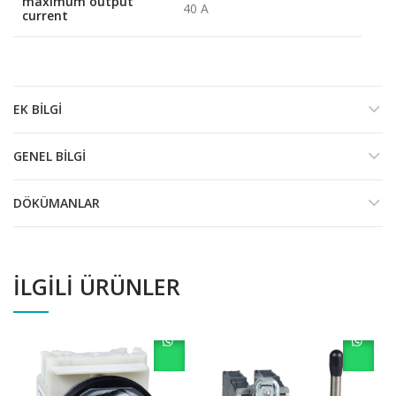
maximum output
40 A
current
EK BILGI
GENEL BILGI
DÖKÜMANLAR
İLGILI ÜRÜNLER