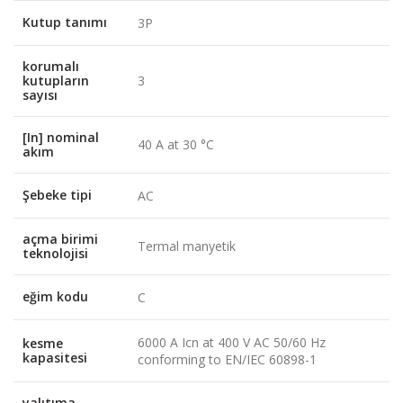
Kutup tanımı
3P
korumalı
kutupların
3
sayısı
[In] nominal
40 A at 30 °C
akım
Şebeke tipi
AC
açma birimi
Termal manyetik
teknolojisi
eğim kodu
C
6000 A Icn at 400 V AC 50/60 Hz
kesme
kapasitesi
conforming to EN/IEC 60898-1
yalıtıma