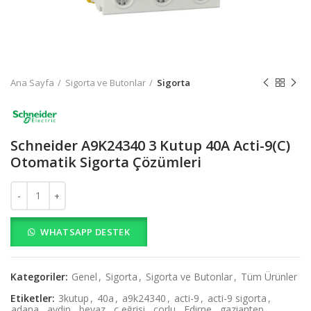
Ana Sayfa
Sigorta ve Butonlar
Sigorta
Schneider A9K24340 3 Kutup 40A Acti-9(C)
Otomatik Sigorta Çözümleri
Schneider A9K24340 3 Kutup 40A Acti-9(C) Otomatik Sigorta Çözüm
WHATSAPP DESTEK
Kategoriler:
Genel
,
Sigorta
,
Sigorta ve Butonlar
,
Tüm Ürünler
Etiketler:
3kutup
,
40a
,
a9k24340
,
acti-9
,
acti-9 sigorta
,
adana
,
aydin
,
beyaz
,
c eğrisi
,
corlu
,
Edirne
,
gaziantep
,