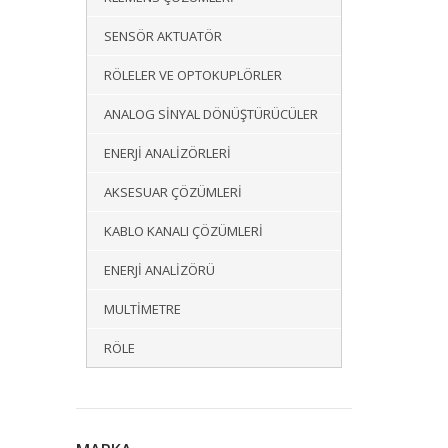
SENSÖR AKTUATÖR
RÖLELER VE OPTOKUPLÖRLER
ANALOG SINYAL DÖNÜŞTÜRÜCÜLER
ENERJI ANALIZÖRLERI
AKSESUAR ÇÖZÜMLERI
KABLO KANALI ÇÖZÜMLERI
ENERJI ANALIZÖRÜ
MULTIMETRE
RÖLE