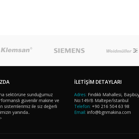
IZDA
İLETİŞİM DETAYLARI
na sektörüne sunduğumuz
Adres:
Fındıklı Mahallesi, Başıbü
formanslı güvenilir makine ve
No:149/B Maltepe/İstanbul
sistemlerimiz ile siz değerli
Telefon:
+90 216 504 63 98
imizin yanında..
Email:
info@bgnmakina.com
>