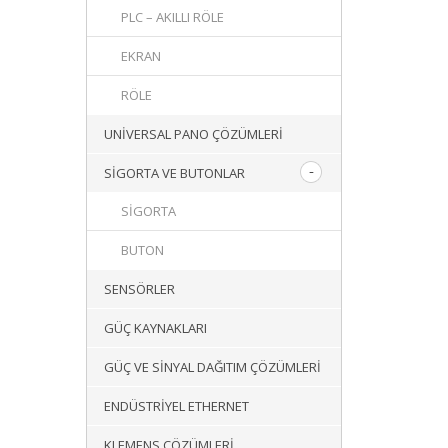
PLC – AKILLI RÖLE
EKRAN
RÖLE
UNIVERSAL PANO ÇÖZÜMLERI
SIGORTA VE BUTONLAR
SIGORTA
BUTON
SENSÖRLER
GÜÇ KAYNAKLARI
GÜÇ VE SINYAL DAĞITIM ÇÖZÜMLERI
ENDÜSTRIYEL ETHERNET
KLEMENS ÇÖZÜMLERI