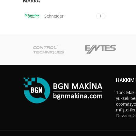
MARKA
Schneider
1
HAKKIM
Türk Maki
yüksek per
otomasyon 
müşteriler
Devamı..>