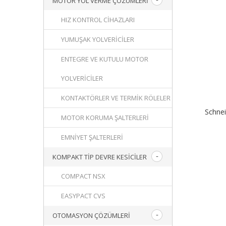
MOTOR YOL VERME ÇÖZÜMLERI
HIZ KONTROL CIHAZLARI
YUMUŞAK YOLVERICILER
ENTEGRE VE KUTULU MOTOR
YOLVERICILER
KONTAKTÖRLER VE TERMIK RÖLELER
Schne
MOTOR KORUMA ŞALTERLERI
EMNIYET ŞALTERLERI
KOMPAKT TIP DEVRE KESICILER
COMPACT NSX
EASYPACT CVS
OTOMASYON ÇÖZÜMLERI