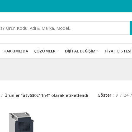
HAKKIMIZDA
ÇÖZÜMLER
DIJITAL DEĞIŞIM
FIYAT LISTESI
Göster
9
24
Ürünler “atv630c11n4” olarak etiketlendi