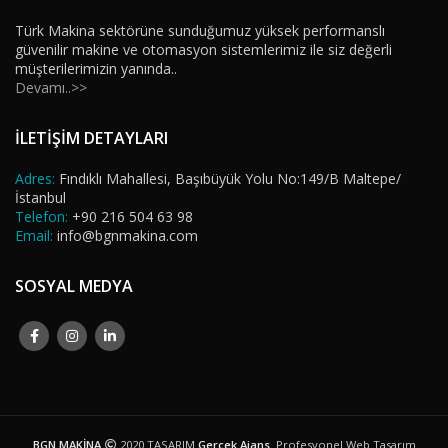
Türk Makina sektörüne sunduğumuz yüksek performanslı
güvenilir makine ve otomasyon sistemlerimiz ile siz değerli
müşterilerimizin yanında..
Devamı..>>
İLETİŞİM DETAYLARI
Adres:
Fındıklı Mahallesi, Başıbüyük Yolu No:149/B Maltepe/
İstanbul
Telefon:
+90 216 504 63 98
Email:
info@bgnmakina.com
SOSYAL MEDYA
BGN MAKİNA
2020 TASARIM
Gerçek Ajans
. Profesyonel Web Tasarım