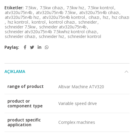
Etiketler:
7.5kw
,
7.5kw cihazı
,
7.5kw hız
,
7.5kw kontrol
,
atv320u75n4b
,
atv320u75n4b 7.5kw
,
atv320u75n4b cihazı
,
atv320u75n4b hız
,
atv320u75n4b kontrol
,
cihazı
,
hız
,
hız cihazı
,
hız kontrol
,
kontrol
,
kontrol cihazı
,
schneider
,
schneider 7.5kw
,
schneider atv320u75n4b
,
schneider atv320u75n4b 7.5kwhız kontrol cihazı
,
schneider cihazı
,
schneider hız
,
schneider kontrol
Paylaş
AÇIKLAMA
range of product
Altivar Machine ATV320
product or
Variable speed drive
component type
product specific
Complex machines
application