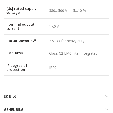
[Us] rated supply
380…500 V – 15…10 %
voltage
nominal output
17.0 A
current
motor power kW
7.5 kW for heavy duty
EMC filter
Class C2 EMC filter integrated
IP degree of
IP20
protection
EK BILGI
GENEL BILGI