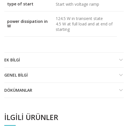
type of start
Start with voltage ramp
124.5 W in transient state
power dissipation in
4.5 W at full load and at end of
W
starting
EK BILGI
GENEL BILGI
DÖKÜMANLAR
İLGILI ÜRÜNLER