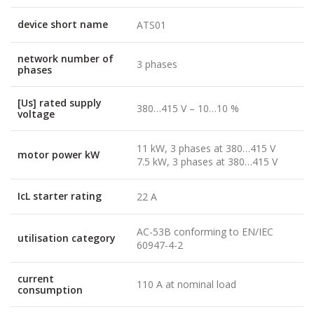
device short name
ATS01
network number of
3 phases
phases
[Us] rated supply
380…415 V – 10…10 %
voltage
11 kW, 3 phases at 380…415 V
motor power kW
7.5 kW, 3 phases at 380…415 V
IcL starter rating
22 A
AC-53B conforming to EN/IEC
utilisation category
60947-4-2
current
110 A at nominal load
consumption