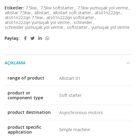
Etiketler:
7.5kw
,
7.5kw softstarter
,
7.5kw yumuşak yol verme
,
altistar 7.5kw
,
altistart
,
altistart soft starter
,
ats01n222qn
,
ats01n222qn 7.5kw
,
ats01n222qn softstarter
,
ats01n222qn yumuşak yol verme
,
schneider
,
schneider yumuşak yol verme
,
softstarter
,
yumuşak yol verme
Paylaş
AÇIKLAMA
range of product
Altistart 01
product or
Soft starter
component type
product destination
Asynchronous motors
product specific
Simple machine
application