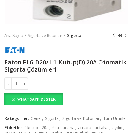
Ana Sayfa
Sigorta ve Butonlar
Sigorta
Eaton PL6-D20/1 1-Kutup(D) 20A Otomatik
Sigorta Çözümleri
Eaton PL6-D20/1 1-Kutup(D) 20A Otomatik Sigorta Çözümleri adet
WHATSAPP DESTEK
Kategoriler:
Genel
,
Sigorta
,
Sigorta ve Butonlar
,
Tüm Ürünler
Etiketler:
1kutup
,
20a
,
6ka
,
adana
,
ankara
,
antalya
,
aydin
,
bursa
,
çorum
,
d eğrisi
,
eaton
,
eaton alçak gerilim
,