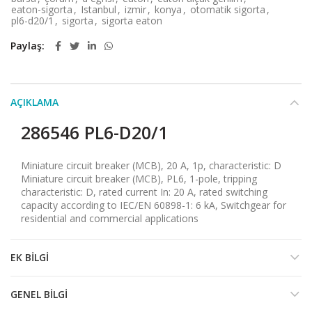
eaton-sigorta
,
Istanbul
,
izmir
,
konya
,
otomatik sigorta
,
pl6-d20/1
,
sigorta
,
sigorta eaton
Paylaş
AÇIKLAMA
286546 PL6-D20/1
Miniature circuit breaker (MCB), 20 A, 1p, characteristic: D
Miniature circuit breaker (MCB), PL6, 1-pole, tripping
characteristic: D, rated current In: 20 A, rated switching
capacity according to IEC/EN 60898-1: 6 kA, Switchgear for
residential and commercial applications
EK BILGI
GENEL BILGI