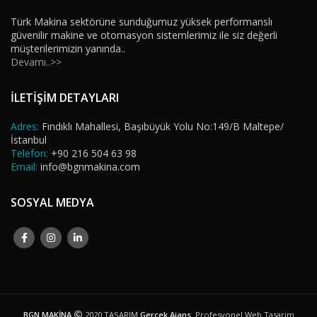
Türk Makina sektörüne sunduğumuz yüksek performanslı
güvenilir makine ve otomasyon sistemlerimiz ile siz değerli
müşterilerimizin yanında..
Devamı..>>
İLETİŞİM DETAYLARI
Adres:
Fındıklı Mahallesi, Başıbüyük Yolu No:149/B Maltepe/
İstanbul
Telefon:
+90 216 504 63 98
Email:
info@bgnmakina.com
SOSYAL MEDYA
BGN MAKİNA
2020 TASARIM
Gerçek Ajans
. Profesyonel Web Tasarım